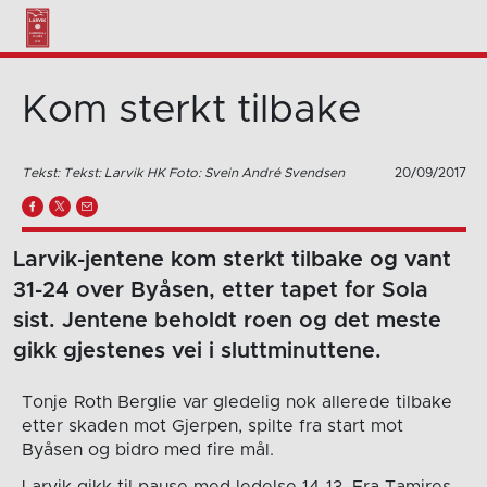
Kom sterkt tilbake
Tekst: Tekst: Larvik HK Foto: Svein André Svendsen
20/09/2017
Larvik-jentene kom sterkt tilbake og vant
31-24 over Byåsen, etter tapet for Sola
sist. Jentene beholdt roen og det meste
gikk gjestenes vei i sluttminuttene.
Tonje Roth Berglie var gledelig nok allerede tilbake
etter skaden mot Gjerpen, spilte fra start mot
Byåsen og bidro med fire mål.
Larvik gikk til pause med ledelse 14-13. Fra Tamires