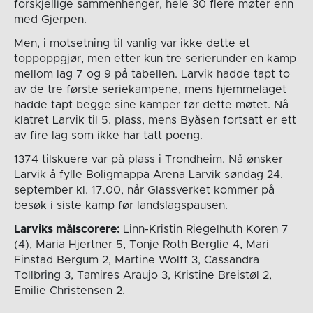
forskjellige sammenhenger, hele 30 flere møter enn
med Gjerpen.
Men, i motsetning til vanlig var ikke dette et
toppoppgjør, men etter kun tre serierunder en kamp
mellom lag 7 og 9 på tabellen. Larvik hadde tapt to
av de tre første seriekampene, mens hjemmelaget
hadde tapt begge sine kamper før dette møtet. Nå
klatret Larvik til 5. plass, mens Byåsen fortsatt er ett
av fire lag som ikke har tatt poeng.
1374 tilskuere var på plass i Trondheim. Nå ønsker
Larvik å fylle Boligmappa Arena Larvik søndag 24.
september kl. 17.00, når Glassverket kommer på
besøk i siste kamp før landslagspausen.
Larviks målscorere:
Linn-Kristin Riegelhuth Koren 7
(4), Maria Hjertner 5, Tonje Roth Berglie 4, Mari
Finstad Bergum 2, Martine Wolff 3, Cassandra
Tollbring 3, Tamires Araujo 3, Kristine Breistøl 2,
Emilie Christensen 2.