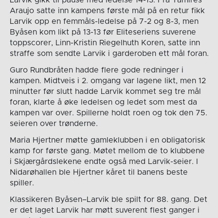
Araujo satte inn kampens første mål på en retur fikk
Larvik opp en femmåls-ledelse på 7-2 og 8-3, men
Byåsen kom likt på 13-13 før Eliteseriens suverene
toppscorer, Linn-Kristin Riegelhuth Koren, satte inn
straffe som sendte Larvik i garderoben ett mål foran.
Guro Rundbråten hadde flere gode redninger i
kampen. Midtveis i 2. omgang var lagene likt, men 12
minutter før slutt hadde Larvik kommet seg tre mål
foran, klarte å øke ledelsen og ledet som mest da
kampen var over. Spillerne holdt roen og tok den 75.
seieren over trønderne.
Maria Hjertner møtte gamleklubben i en obligatorisk
kamp for første gang. Møtet mellom de to klubbene
i Skjærgårdslekene endte også med Larvik-seier. I
Nidarøhallen ble Hjertner kåret til banens beste
spiller.
Klassikeren Byåsen–Larvik ble spilt for 88. gang. Det
er det laget Larvik har møtt suverent flest ganger i