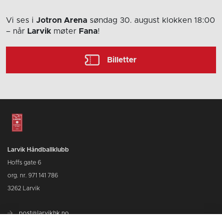
Vi ses i
Jotron Arena
søndag 30. august
klokken 18:00
– når
Larvik
møter
Fana
!
Billetter
Larvik Håndballklubb
Hoffs gate 6
org. nr. 971 141 786
3262 Larvik
post@larvikhk.no