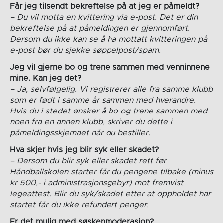
Får jeg tilsendt bekreftelse på at jeg er påmeldt?
– Du vil motta en kvittering via e-post. Det er din
bekreftelse på at påmeldingen er gjennomført.
Dersom du ikke kan se å ha mottatt kvitteringen på
e-post bør du sjekke søppelpost/spam.
Jeg vil gjerne bo og trene sammen med venninnene
mine. Kan jeg det?
– Ja, selvfølgelig. Vi registrerer alle fra samme klubb
som er født i samme år sammen med hverandre.
Hvis du i stedet ønsker å bo og trene sammen med
noen fra en annen klubb, skriver du dette i
påmeldingsskjemaet når du bestiller.
Hva skjer hvis jeg blir syk eller skadet?
– Dersom du blir syk eller skadet rett før
Håndballskolen starter får du pengene tilbake (minus
kr 500,- i administrasjonsgebyr) mot fremvist
legeattest. Blir du syk/skadet etter at oppholdet har
startet får du ikke refundert penger.
Er det mulig med søskenmoderasjon?