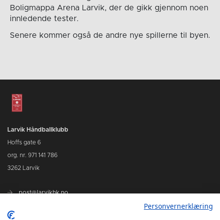
Boligmappa Arena Larvik, der de gikk gjennom noen
innledende tester.
Senere kommer også de andre nye spillerne til byen.
Larvik Håndballklubb
Hoffs gate 6
org. nr. 971 141 786
3262 Larvik
post@larvikhk.no
Personvernerklæring
larvikhk.no