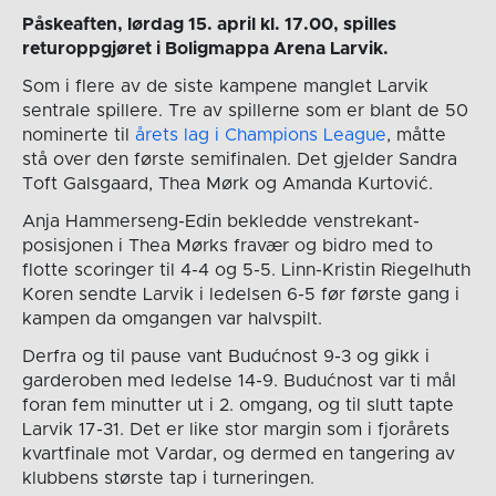
Påskeaften, lørdag 15. april kl. 17.00, spilles
returoppgjøret i Boligmappa Arena Larvik.
Som i flere av de siste kampene manglet Larvik
sentrale spillere. Tre av spillerne som er blant de 50
nominerte til
årets lag i Champions League
, måtte
stå over den første semifinalen. Det gjelder Sandra
Toft Galsgaard, Thea Mørk og Amanda Kurtović.
Anja Hammerseng-Edin bekledde venstrekant-
posisjonen i Thea Mørks fravær og bidro med to
flotte scoringer til 4-4 og 5-5. Linn-Kristin Riegelhuth
Koren sendte Larvik i ledelsen 6-5 før første gang i
kampen da omgangen var halvspilt.
Derfra og til pause vant Budućnost 9-3 og gikk i
garderoben med ledelse 14-9. Budućnost var ti mål
foran fem minutter ut i 2. omgang, og til slutt tapte
Larvik 17-31. Det er like stor margin som i fjorårets
kvartfinale mot Vardar, og dermed en tangering av
klubbens største tap i turneringen.