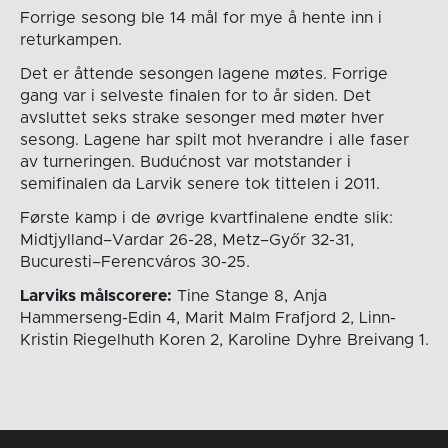
Forrige sesong ble 14 mål for mye å hente inn i
returkampen.
Det er åttende sesongen lagene møtes. Forrige
gang var i selveste finalen for to år siden. Det
avsluttet seks strake sesonger med møter hver
sesong. Lagene har spilt mot hverandre i alle faser
av turneringen. Budućnost var motstander i
semifinalen da Larvik senere tok tittelen i 2011.
Første kamp i de øvrige kvartfinalene endte slik:
Midtjylland–Vardar 26-28, Metz–Győr 32-31,
Bucuresti–Ferencváros 30-25.
Larviks målscorere:
Tine Stange 8, Anja
Hammerseng-Edin 4, Marit Malm Frafjord 2, Linn-
Kristin Riegelhuth Koren 2, Karoline Dyhre Breivang 1.