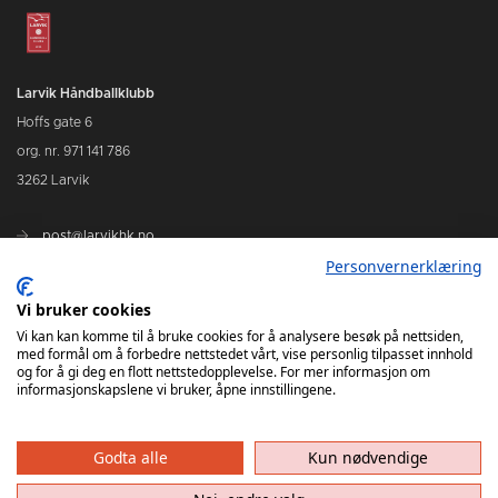
Larvik Håndballklubb
Hoffs gate 6
org. nr. 971 141 786
3262 Larvik
post@larvikhk.no
Personvernerklæring
larvikhk.no
Vi bruker cookies
Vi kan kan komme til å bruke cookies for å analysere besøk på nettsiden,
med formål om å forbedre nettstedet vårt, vise personlig tilpasset innhold
og for å gi deg en flott nettstedopplevelse. For mer informasjon om
informasjonskapslene vi bruker, åpne innstillingene.
Godta alle
Kun nødvendige