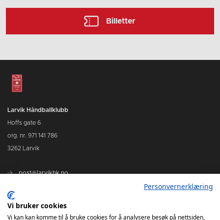
Billetter
Larvik Håndballklubb
Hoffs gate 6
org. nr. 971 141 786
3262 Larvik
post@larvikhk.no
Personvernerklæring
larvikhk.no
Vi bruker cookies
Vi kan kan komme til å bruke cookies for å analysere besøk på nettsiden,