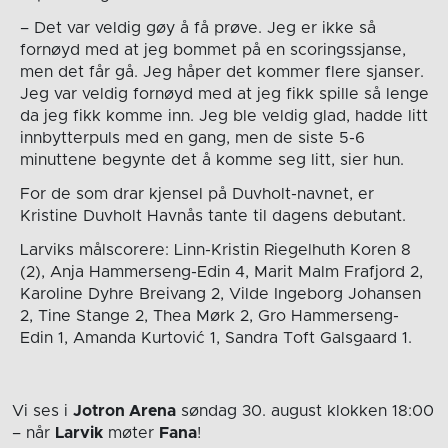
– Det var veldig gøy å få prøve. Jeg er ikke så
fornøyd med at jeg bommet på en scoringssjanse,
men det får gå. Jeg håper det kommer flere sjanser.
Jeg var veldig fornøyd med at jeg fikk spille så lenge
da jeg fikk komme inn. Jeg ble veldig glad, hadde litt
innbytterpuls med en gang, men de siste 5-6
minuttene begynte det å komme seg litt, sier hun.
For de som drar kjensel på Duvholt-navnet, er
Kristine Duvholt Havnås tante til dagens debutant.
Larviks målscorere: Linn-Kristin Riegelhuth Koren 8
(2), Anja Hammerseng-Edin 4, Marit Malm Frafjord 2,
Karoline Dyhre Breivang 2, Vilde Ingeborg Johansen
2, Tine Stange 2, Thea Mørk 2, Gro Hammerseng-
Edin 1, Amanda Kurtović 1, Sandra Toft Galsgaard 1.
Vi ses i
Jotron Arena
søndag 30. august
klokken 18:00
– når
Larvik
møter
Fana
!