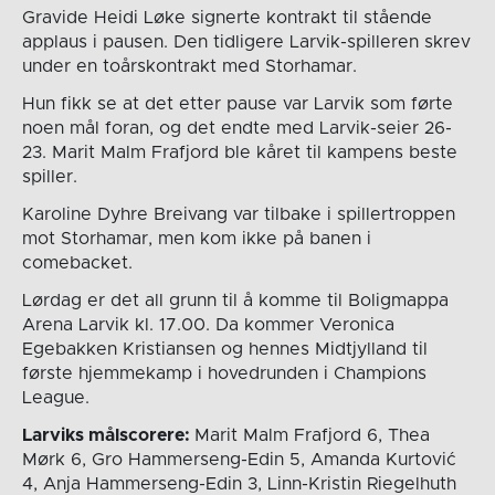
Gravide Heidi Løke signerte kontrakt til stående
applaus i pausen. Den tidligere Larvik-spilleren skrev
under en toårskontrakt med Storhamar.
Hun fikk se at det etter pause var Larvik som førte
noen mål foran, og det endte med Larvik-seier 26-
23. Marit Malm Frafjord ble kåret til kampens beste
spiller.
Karoline Dyhre Breivang var tilbake i spillertroppen
mot Storhamar, men kom ikke på banen i
comebacket.
Lørdag er det all grunn til å komme til Boligmappa
Arena Larvik kl. 17.00. Da kommer Veronica
Egebakken Kristiansen og hennes Midtjylland til
første hjemmekamp i hovedrunden i Champions
League.
Larviks målscorere:
Marit Malm Frafjord 6, Thea
Mørk 6, Gro Hammerseng-Edin 5, Amanda Kurtović
4, Anja Hammerseng-Edin 3, Linn-Kristin Riegelhuth