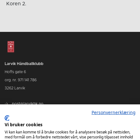
Koren 2.
Larvik Håndballklubb
Hoffs gate 6
org. nr. 971 141 786
3262 Larvik
post@larvikhk.no
Personvernerklæring
larvikhk.no
Vi bruker cookies
Vi kan kan komme til å bruke cookies for å analysere besøk på nettsiden,
med formål om å forbedre nettstedet vårt, vise personlig tilpasset innhold