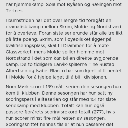
har hjemmekamp, Sola mot Byåsen og Rælingen mot
Tertnes.
I bunnstriden har det over lengre tid foregått en
dramatisk kamp mellom Skrim, Molde og Nordstrand
for å overleve. Foran siste serierunde står alle tre likt
på åtte poeng. Skrim, som i øyeblikket ligger på
kvalifiseringsplass, skal til Drammen for å møte
Glassverket, mens Molde spiller hjemme mot
Nordstrand i det som kan bli en direkte avgjørende
kamp. De to tidligere Larvik-spillerne Tine Rustad
Albertsen og Isabel Blanco har som kjent blitt hentet
til Molde for å hjelpe laget til å bli i divisjonen.
Nora Mørk scoret 139 mål i serien den sesongen hun
kom til klubben. Denne sesongen har hun satt ny
scoringspers i eliteserien og står med 151 før siste
seriekamp med klubben. Totalt kan hun også
passere fjorårets scoringsrekord totalt (277), hvis
hun scorer minst fire mål resten av sesongen.
Scoringssnittet hennes tilsier at hun passerer det