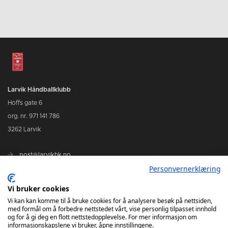
Larvik Håndballklubb
Hoffs gate 6
org. nr. 971 141 786
3262 Larvik
post@larvikhk.no
Personvernerklæring
larvikhk.no
Vi bruker cookies
Vi kan kan komme til å bruke cookies for å analysere besøk på nettsiden,
med formål om å forbedre nettstedet vårt, vise personlig tilpasset innhold
og for å gi deg en flott nettstedopplevelse. For mer informasjon om
informasjonskapslene vi bruker, åpne innstillingene.