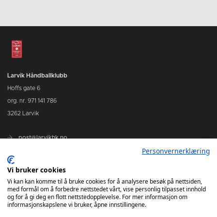
Larvik Håndballklubb
Hoffs gate 6
org. nr. 971 141 786
3262 Larvik
post@larvikhk.no
Personvernerklæring
larvikhk.no
Vi bruker cookies
Vi kan kan komme til å bruke cookies for å analysere besøk på nettsiden,
med formål om å forbedre nettstedet vårt, vise personlig tilpasset innhold
og for å gi deg en flott nettstedopplevelse. For mer informasjon om
informasjonskapslene vi bruker, åpne innstillingene.