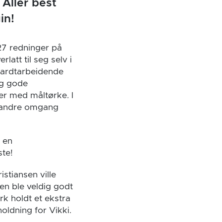
 Aller best
in!
27 redninger på
att til seg selv i
 hardtarbeidende
 og gode
der med måltørke. I
 I andre omgang
 en
ste!
stiansen ville
en ble veldig godt
rk holdt et ekstra
oldning for Vikki.