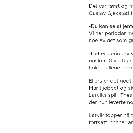
Det var først og 
Gustav Gjekstad t
-Du kan se at jent
Vi har perioder hv
noe av det som gle
-Det er periodevis
ønsker. Guro Run
holde tallene nede
Ellers er det god
Marit jobbet og s
Larviks spill. The
der hun leverte no
Larvik topper nå 
fortsatt innehar a