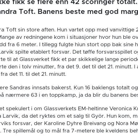
ke fikk se flere enn 42 scoringer totalt.
Sandra Toft. Banens beste med god marg
 Toft sin store aften. Hun vartet opp med vanvittige 
nge av redningene kom i situasjoner hvor hun ble overl
d fra 6 meter. I tillegg fulgte hiun stort opp bak sine
arvik spilte etablert forsvar. Det tøffe forsvarsspillet
rte til at Glassverket fikk et par skikkelige lange perio
e den i tolv minutter, fra det 9. det til det 21. minutt.
ra det 11. til det 21. minutt.
re Sandras innsats bakerst. Kun 16 baklengs totalt og
å nærmere 63 i en toppkamp, ja da blir du banens be
t spekulert i om Glassverkets EM-heltinne Veronica Kri
 Larvik, da det ryktes om et salg til Györ. Hun kom, m
arviks forsvar, der Karoline Dyhre Breivang og Nora Mø
. Tre spillemål og to mål fra 7-metere ble kveldens beh