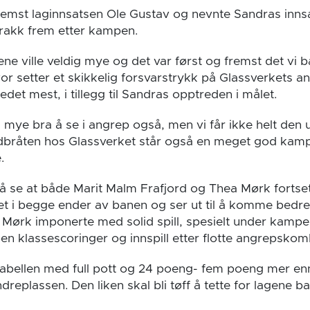
fremst laginnsatsen Ole Gustav og nevnte Sandras innsa
rakk frem etter kampen.
ene ville veldig mye og det var først og fremst det vi
or setter et skikkelig forsvarstrykk på Glassverkets an
det mest, i tillegg til Sandras opptreden i målet.
 mye bra å se i angrep også, men vi får ikke helt den u
dbråten hos Glassverket står også en meget god kam
.
t å se at både Marit Malm Frafjord og Thea Mørk forts
let i begge ender av banen og ser ut til å komme bedre
a Mørk imponerte med solid spill, spesielt under kampe
en klassescoringer og innspill etter flotte angrepskom
tabellen med full pott og 24 poeng- fem poeng mer e
ndreplassen. Den liken skal bli tøff å tette for lagene ba