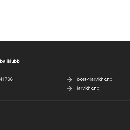
ballklubb
141 786
post@larvikhk.no
larvikhk.no