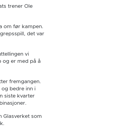
ts trener Ole
 ba om før kampen.
grepsspill, det var
ttellingen vi
p og er med på å
etter fremgangen.
 og bedre inn i
n siste kvarter
binasjoner.
nn Glasverket som
k.