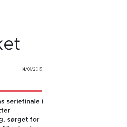
ket
14/01/2015
 seriefinale i
tter
g, sørget for