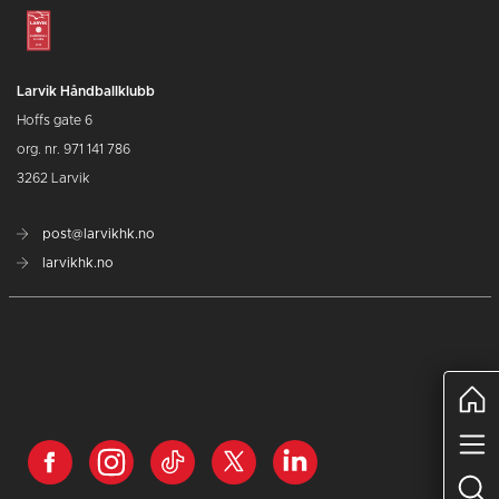
Larvik Håndballklubb
Hoffs gate 6
org. nr. 971 141 786
3262 Larvik
post@larvikhk.no
larvikhk.no