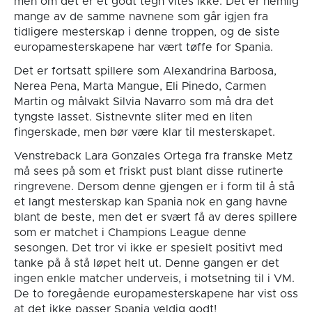
men om det er et godt tegn vites ikke. Det er nemlig
mange av de samme navnene som går igjen fra
tidligere mesterskap i denne troppen, og de siste
europamesterskapene har vært tøffe for Spania.
Det er fortsatt spillere som Alexandrina Barbosa,
Nerea Pena, Marta Mangue, Eli Pinedo, Carmen
Martin og målvakt Silvia Navarro som må dra det
tyngste lasset. Sistnevnte sliter med en liten
fingerskade, men bør være klar til mesterskapet.
Venstreback Lara Gonzales Ortega fra franske Metz
må sees på som et friskt pust blant disse rutinerte
ringrevene. Dersom denne gjengen er i form til å stå
et langt mesterskap kan Spania nok en gang havne
blant de beste, men det er svært få av deres spillere
som er matchet i Champions League denne
sesongen. Det tror vi ikke er spesielt positivt med
tanke på å stå løpet helt ut. Denne gangen er det
ingen enkle matcher underveis, i motsetning til i VM.
De to foregående europamesterskapene har vist oss
at det ikke passer Spania veldig godt!