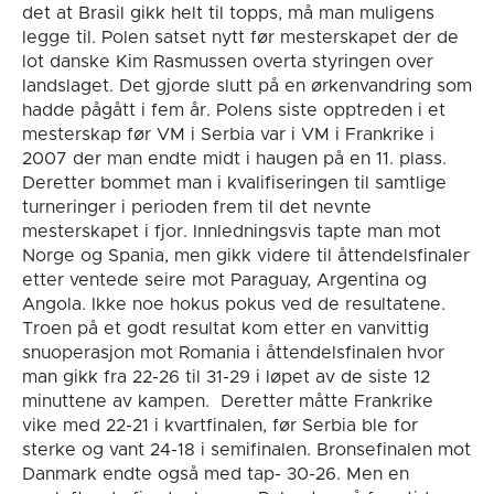
det at Brasil gikk helt til topps, må man muligens
legge til. Polen satset nytt før mesterskapet der de
lot danske Kim Rasmussen overta styringen over
landslaget. Det gjorde slutt på en ørkenvandring som
hadde pågått i fem år. Polens siste opptreden i et
mesterskap før VM i Serbia var i VM i Frankrike i
2007 der man endte midt i haugen på en 11. plass.
Deretter bommet man i kvalifiseringen til samtlige
turneringer i perioden frem til det nevnte
mesterskapet i fjor. Innledningsvis tapte man mot
Norge og Spania, men gikk videre til åttendelsfinaler
etter ventede seire mot Paraguay, Argentina og
Angola. Ikke noe hokus pokus ved de resultatene.
Troen på et godt resultat kom etter en vanvittig
snuoperasjon mot Romania i åttendelsfinalen hvor
man gikk fra 22-26 til 31-29 i løpet av de siste 12
minuttene av kampen. Deretter måtte Frankrike
vike med 22-21 i kvartfinalen, før Serbia ble for
sterke og vant 24-18 i semifinalen. Bronsefinalen mot
Danmark endte også med tap- 30-26. Men en