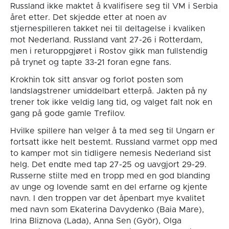
Russland ikke maktet å kvalifisere seg til VM i Serbia
året etter. Det skjedde etter at noen av
stjernespilleren takket nei til deltagelse i kvaliken
mot Nederland. Russland vant 27-26 i Rotterdam,
men i returoppgjøret i Rostov gikk man fullstendig
på trynet og tapte 33-21 foran egne fans.
Krokhin tok sitt ansvar og forlot posten som
landslagstrener umiddelbart etterpå. Jakten på ny
trener tok ikke veldig lang tid, og valget falt nok en
gang på gode gamle Trefilov.
Hvilke spillere han velger å ta med seg til Ungarn er
fortsatt ikke helt bestemt. Russland varmet opp med
to kamper mot sin tidligere nemesis Nederland sist
helg. Det endte med tap 27-25 og uavgjort 29-29.
Russerne stilte med en tropp med en god blanding
av unge og lovende samt en del erfarne og kjente
navn. I den troppen var det åpenbart mye kvalitet
med navn som Ekaterina Davydenko (Baia Mare),
Irina Bliznova (Lada), Anna Sen (Györ), Olga