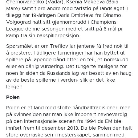
Chernoivanenko (Vadar), Ksenia Makeeva (Baia
Mare) samt flere andre med fartstid på landslaget. I
tillegg har 19-åringen Daria Dmitrieva fra Dinamo
Volgograd hatt sitt gjennombrudd i Champions
League denne sesongen med et snitt på 6 mål pr
kamp fra sin bakspillerposisjon.
Spørsmålet er om Trefilov lar jentene få fred nok til
å prestere. I tidligere turneringer har han byttet ut
spillere på løpende bånd etter en feil, et bomskudd
eller en dårlig vurdering. Det fungerte muligens for
noen år siden da Russlands lag var besatt av en haug
av de beste spillerne i verden- slik er det ikke
lenger!
Polen
Polen er et land med stolte håndballtradisjoner, men
på kvinnesiden har man ikke imponert nevneverdig
på den internasjonale scenen fra 1994 da EM ble
innført frem til desember 2013. Da ble Polen den helt
store overraskelsen i mesterskapet, sammen med