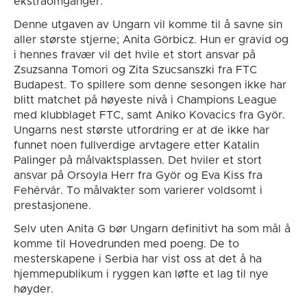
ekstraomganger.
Denne utgaven av Ungarn vil komme til å savne sin
aller største stjerne; Anita Görbicz. Hun er gravid og
i hennes fravær vil det hvile et stort ansvar på
Zsuzsanna Tomori og Zita Szucsanszki fra FTC
Budapest. To spillere som denne sesongen ikke har
blitt matchet på høyeste nivå i Champions League
med klubblaget FTC, samt Aniko Kovacics fra Györ.
Ungarns nest største utfordring er at de ikke har
funnet noen fullverdige arvtagere etter Katalin
Palinger på målvaktsplassen. Det hviler et stort
ansvar på Orsoyla Herr fra Györ og Eva Kiss fra
Fehérvár. To målvakter som varierer voldsomt i
prestasjonene.
Selv uten Anita G bør Ungarn definitivt ha som mål å
komme til Hovedrunden med poeng. De to
mesterskapene i Serbia har vist oss at det å ha
hjemmepublikum i ryggen kan løfte et lag til nye
høyder.