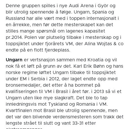
Denne gruppen spilles i nye Audi Arena i Györ og
blir utrolig spennende å følge. Ungarn, Spania og
Russland har alle vært med i toppen internasjonalt i
en årrekke, men før dette mesterskapet kan det
stilles mange spørsmål om lagenes kapasitet
pr.2014. Polen var plutselig tilbake i mesterskap og i
toppsjiktet under fjorårets VM, der Alina Wojtas & co
endte på en flott fjerdeplass.
Ungarn
er vertsnasjon sammen med Kroatia og vil
nok få et løft på grunn av det. Karl Erik Bøhn og hans
norske regime løftet Ungarn tilbake til toppsjiktet
under EM i Serbia i 2012, der laget endte opp med
bronsemedaljer, det etter å ha bommet på
kvalifiseringen til VM i Brasil i året før. i 2013 så vi et
Ungarn uten like mye slagkraft. Det ble to tap
innledningsvis mot Tyskland og Romania i VM.
Kvartfinalen mot Brasil ble utrolig spennende, men
det var den blivende verdensmesteren som trakk det
lengste strået til slutt og vant 33-31 etter