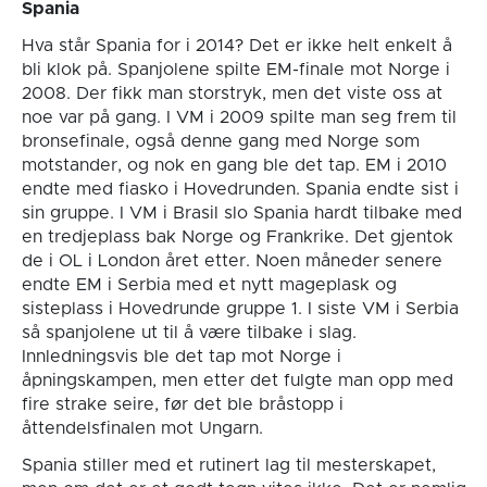
Spania
Hva står Spania for i 2014? Det er ikke helt enkelt å
bli klok på. Spanjolene spilte EM-finale mot Norge i
2008. Der fikk man storstryk, men det viste oss at
noe var på gang. I VM i 2009 spilte man seg frem til
bronsefinale, også denne gang med Norge som
motstander, og nok en gang ble det tap. EM i 2010
endte med fiasko i Hovedrunden. Spania endte sist i
sin gruppe. I VM i Brasil slo Spania hardt tilbake med
en tredjeplass bak Norge og Frankrike. Det gjentok
de i OL i London året etter. Noen måneder senere
endte EM i Serbia med et nytt mageplask og
sisteplass i Hovedrunde gruppe 1. I siste VM i Serbia
så spanjolene ut til å være tilbake i slag.
Innledningsvis ble det tap mot Norge i
åpningskampen, men etter det fulgte man opp med
fire strake seire, før det ble bråstopp i
åttendelsfinalen mot Ungarn.
Spania stiller med et rutinert lag til mesterskapet,