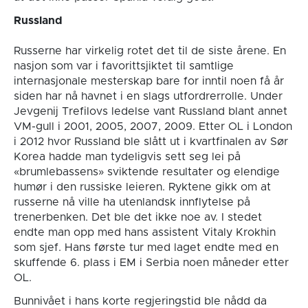
Russland
Russerne har virkelig rotet det til de siste årene. En
nasjon som var i favorittsjiktet til samtlige
internasjonale mesterskap bare for inntil noen få år
siden har nå havnet i en slags utfordrerrolle. Under
Jevgenij Trefilovs ledelse vant Russland blant annet
VM-gull i 2001, 2005, 2007, 2009. Etter OL i London
i 2012 hvor Russland ble slått ut i kvartfinalen av Sør
Korea hadde man tydeligvis sett seg lei på
«brumlebassens» sviktende resultater og elendige
humør i den russiske leieren. Ryktene gikk om at
russerne nå ville ha utenlandsk innflytelse på
trenerbenken. Det ble det ikke noe av. I stedet
endte man opp med hans assistent Vitaly Krokhin
som sjef. Hans første tur med laget endte med en
skuffende 6. plass i EM i Serbia noen måneder etter
OL.
Bunnivået i hans korte regjeringstid ble nådd da