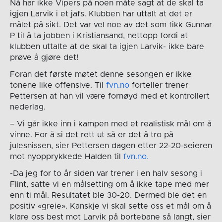
Nå har ikke Vipers på noen måte sagt at de skal ta
igjen Larvik i et jafs. Klubben har uttalt at det er
målet på sikt. Det var vel noe av det som fikk Gunnar
P til å ta jobben i Kristiansand, nettopp fordi at
klubben uttalte at de skal ta igjen Larvik- ikke bare
prøve å gjøre det!
Foran det første møtet denne sesongen er ikke
tonene like offensive. Til
fvn.no
forteller trener
Pettersen at han vil være fornøyd med et kontrollert
nederlag.
– Vi går ikke inn i kampen med et realistisk mål om å
vinne. For å si det rett ut så er det å tro på
julesnissen, sier Pettersen dagen etter 22-20-seieren
mot nyopprykkede Halden til
fvn.no.
-Da jeg for to år siden var trener i en halv sesong i
Flint, satte vi en målsetting om å ikke tape med mer
enn ti mål. Resultatet ble 30-20. Dermed ble det en
positiv «greie». Kanskje vi skal sette oss et mål om å
klare oss best mot Larvik på bortebane så langt, sier