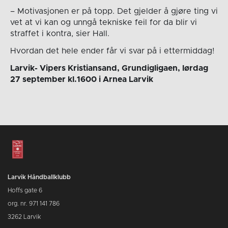
– Motivasjonen er på topp. Det gjelder å gjøre ting vi
vet at vi kan og unngå tekniske feil for da blir vi
straffet i kontra, sier Hall.
Hvordan det hele ender får vi svar på i ettermiddag!
Larvik- Vipers Kristiansand, Grundigligaen, lørdag
27 september kl.1600 i Arnea Larvik
Larvik Håndballklubb
Hoffs gate 6
org. nr. 971 141 786
3262 Larvik