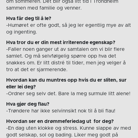
om sommeren. Det blir også litt tid i Trondheim
sammen med familie og venner.
Hva får deg til å le?
-Humøret er ofte godt, så jeg ler egentlig mye av alt
og ingenting.
Hva tror du er din mest irriterende egenskap?
-Faller noen ganger ut av samtalen om vi blir flere
samlet. Og må selvfølgelig spørre opp hva det
snakkes om. Er litt distré til tider, men jeg velger å
tro at det er sjarmerende.
Hvordan kan du muntres opp hvis du er sliten, sur
eller lei deg?
-Ordner seg selv det. Bare la meg surmule litt alene!
Hva gjør deg flau?
-Trøndere har ikke selvinnsikt nok til å bli flau!
Hvordan ser en drømmeferiedag ut for deg?
-En dag uten klokke og stress. Kunne slappe av med
godt selskap, sol og bading. Liker meg godt på