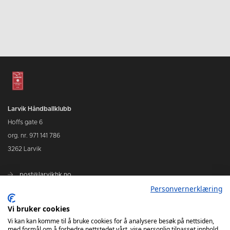
Larvik Håndballklubb
Hoffs gate 6
org. nr. 971 141 786
3262 Larvik
post@larvikhk.no
Personvernerklæring
larvikhk.no
Vi bruker cookies
Vi kan kan komme til å bruke cookies for å analysere besøk på nettsiden,
med formål om å forbedre nettstedet vårt, vise personlig tilpasset innhold