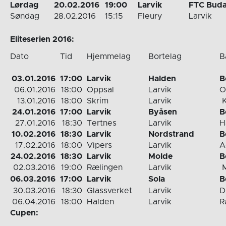
Lørdag
20.02.2016
19:00
Larvik
FTC Buda
Søndag
28.02.2016
15:15
Fleury
Larvik
Eliteserien 2016:
Dato
Tid
Hjemmelag
Bortelag
B
03.01.2016
17:00
Larvik
Halden
B
06.01.2016
18:00
Oppsal
Larvik
O
13.01.2016
18:00
Skrim
Larvik
K
24.01.2016
17:00
Larvik
Byåsen
B
27.01.2016
18:30
Tertnes
Larvik
H
10.02.2016
18:30
Larvik
Nordstrand
B
17.02.2016
18:00
Vipers
Larvik
A
24.02.2016
18:30
Larvik
Molde
B
02.03.2016
19:00
Rælingen
Larvik
M
06.03.2016
17:00
Larvik
Sola
B
30.03.2016
18:30
Glassverket
Larvik
D
06.04.2016
18:00
Halden
Larvik
R
Cupen: