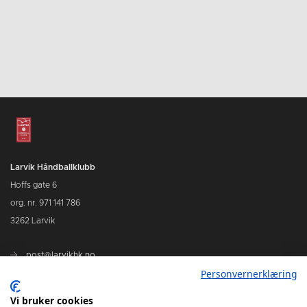
Larvik Håndballklubb
Hoffs gate 6
org. nr. 971 141 786
3262 Larvik
post@larvikhk.no
Personvernerklæring
larvikhk.no
Vi bruker cookies