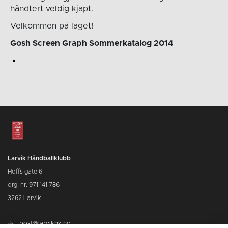
håndtert veldig kjapt.
Velkommen på laget!
Gosh Screen Graph Sommerkatalog 2014
Larvik Håndballklubb
Hoffs gate 6
org. nr. 971 141 786
3262 Larvik
post@larvikhk.no