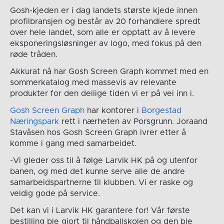
Gosh-kjeden er i dag landets største kjede innen
profilbransjen og består av 20 forhandlere spredt
over hele landet, som alle er opptatt av å levere
eksponeringsløsninger av logo, med fokus på den
røde tråden.
Akkurat nå har Gosh Screen Graph kommet med en
sommerkatalog med massevis av relevante
produkter for den deilige tiden vi er på vei inn i.
Gosh Screen Graph
har kontorer i
Borgestad
Næringspark
rett i nærheten av Porsgrunn. Joraand
Stavåsen hos Gosh Screen Graph ivrer etter å
komme i gang med samarbeidet.
-Vi gleder oss til å følge Larvik HK på og utenfor
banen, og med det kunne serve alle de andre
samarbeidspartnerne til klubben. Vi er raske og
veldig gode på service.
Det kan vi i Larvik HK garantere for! Vår første
bestilling ble gjort til håndballskolen og den ble