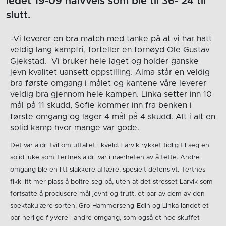
ledet 19-09 halvveis som ble til 36- 24 til
slutt.
-Vi leverer en bra match med tanke på at vi har hatt
veldig lang kampfri, forteller en fornøyd Ole Gustav
Gjekstad. Vi bruker hele laget og holder ganske
jevn kvalitet uansett oppstilling. Alma står en veldig
bra første omgang i målet og kantene våre leverer
veldig bra gjennom hele kampen. Linka setter inn 10
mål på 11 skudd, Sofie kommer inn fra benken i
første omgang og lager 4 mål på 4 skudd. Alt i alt en
solid kamp hvor mange var gode.
Det var aldri tvil om utfallet i kveld. Larvik rykket tidlig til seg en
solid luke som Tertnes aldri var i nærheten av å tette. Andre
omgang ble en litt slakkere affære, spesielt defensivt. Tertnes
fikk litt mer plass å boltre seg på, uten at det stresset Larvik som
fortsatte å produsere mål jevnt og trutt, et par av dem av den
spektakulære sorten. Gro Hammerseng-Edin og Linka landet et
par herlige flyvere i andre omgang, som også et noe skuffet