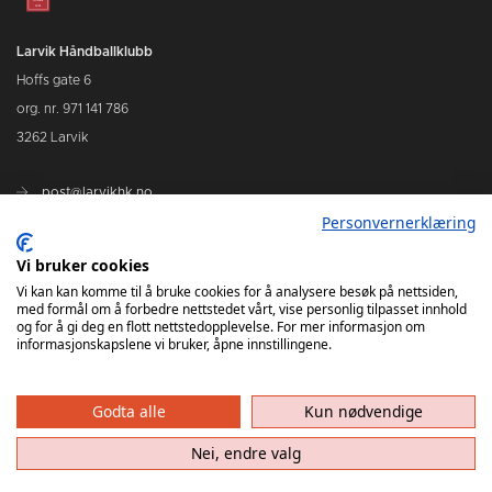
Larvik Håndballklubb
Hoffs gate 6
org. nr. 971 141 786
3262 Larvik
post@larvikhk.no
Personvernerklæring
larvikhk.no
Vi bruker cookies
Vi kan kan komme til å bruke cookies for å analysere besøk på nettsiden,
med formål om å forbedre nettstedet vårt, vise personlig tilpasset innhold
og for å gi deg en flott nettstedopplevelse. For mer informasjon om
informasjonskapslene vi bruker, åpne innstillingene.
Godta alle
Kun nødvendige
Nei, endre valg