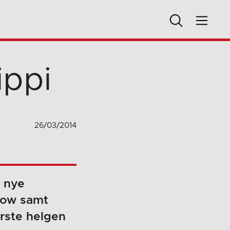
ippi
26/03/2014
s nye
how samt
ørste helgen