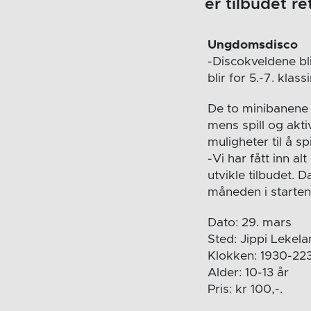
er tilbudet re
Ungdomsdisco
-Discokveldene bli
blir for 5.-7. klas
De to minibanene i
mens spill og akti
muligheter til å s
-Vi har fått inn al
utvikle tilbudet. 
måneden i starten
Dato: 29. mars
Sted: Jippi Lekel
Klokken: 1930-22
Alder: 10-13 år
Pris: kr 100,-.