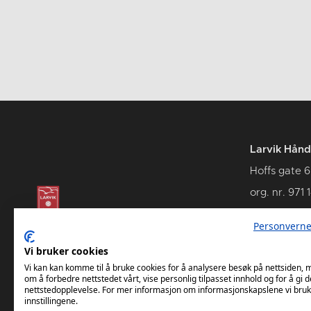
Larvik Hånd
Hoffs gate 6
org. nr. 971 
3262 Larvik
Personverne
Vi bruker cookies
Vi kan kan komme til å bruke cookies for å analysere besøk på nettsiden,
om å forbedre nettstedet vårt, vise personlig tilpasset innhold og for å gi d
nettstedopplevelse. For mer informasjon om informasjonskapslene vi bruk
innstillingene.