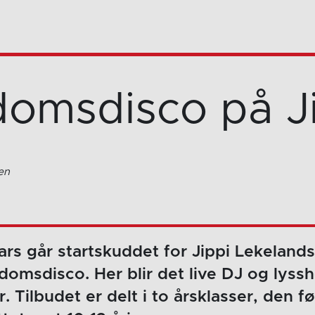
omsdisco på J
en
rs går startskuddet for Jippi Lekeland
omsdisco. Her blir det live DJ og lyss
 Tilbudet er delt i to årsklasser, den f