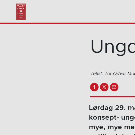
Ungd
Tekst: Tor Odvar Mo
Lørdag 29. ma
konsept- ungd
mye, mye mer.