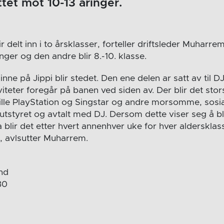
ttet mot 10-13 åringer.
r delt inn i to årsklasser, forteller driftsleder Muharre
singer og den andre blir 8.-10. klasse.
nne på Jippi blir stedet. Den ene delen ar satt av til D
viteter foregår på banen ved siden av. Der blir det st
pille PlayStation og Singstar og andre morsomme, sosial
t utstyret og avtalt med DJ. Dersom dette viser seg å bli
Da blir det etter hvert annenhver uke for hver alderskla
, avlsutter Muharrem.
and
30