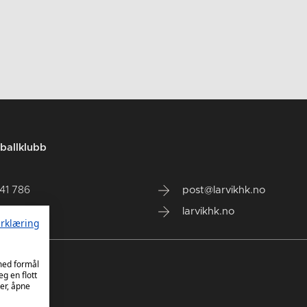
ballklubb
141 786
post@larvikhk.no
larvikhk.no
rklæring
 med formål
eg en flott
er, åpne