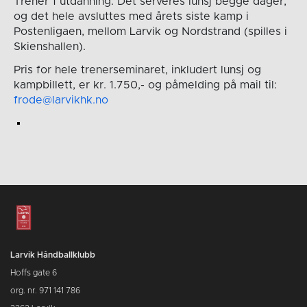
Trener 1 utdanning. Det serveres lunsj begge dager,
og det hele avsluttes med årets siste kamp i
Postenligaen, mellom Larvik og Nordstrand (spilles i
Skienshallen).
Pris for hele trenerseminaret, inkludert lunsj og
kampbillett, er kr. 1.750,- og påmelding på mail til:
frode@larvikhk.no
Larvik Håndballklubb
Hoffs gate 6
org. nr. 971 141 786