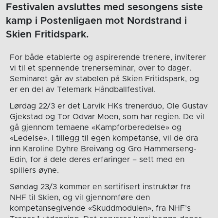
Festivalen avsluttes med sesongens siste
kamp i Postenligaen mot Nordstrand i
Skien Fritidspark.
For både etablerte og aspirerende trenere, inviterer
vi til et spennende trenerseminar, over to dager.
Seminaret går av stabelen på Skien Fritidspark, og
er en del av Telemark Håndballfestival.
Lørdag 22/3 er det Larvik HKs trenerduo, Ole Gustav
Gjekstad og Tor Odvar Moen, som har regien. De vil
gå gjennom temaene «Kampforberedelse» og
«Ledelse». I tillegg til egen kompetanse, vil de dra
inn Karoline Dyhre Breivang og Gro Hammerseng-
Edin, for å dele deres erfaringer – sett med en
spillers øyne.
Søndag 23/3 kommer en sertifisert instruktør fra
NHF til Skien, og vil gjennomføre den
kompetansegivende «Skuddmodulen», fra NHF’s