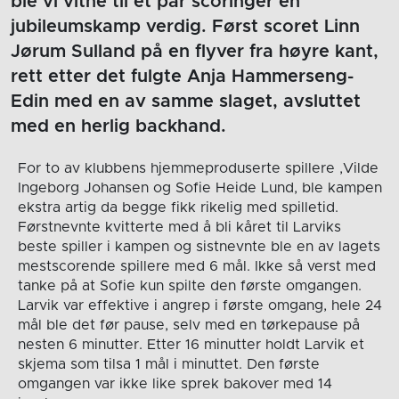
ble vi vitne til et par scoringer en
jubileumskamp verdig. Først scoret Linn
Jørum Sulland på en flyver fra høyre kant,
rett etter det fulgte Anja Hammerseng-
Edin med en av samme slaget, avsluttet
med en herlig backhand.
For to av klubbens hjemmeproduserte spillere ,Vilde
Ingeborg Johansen og Sofie Heide Lund, ble kampen
ekstra artig da begge fikk rikelig med spilletid.
Førstnevnte kvitterte med å bli kåret til Larviks
beste spiller i kampen og sistnevnte ble en av lagets
mestscorende spillere med 6 mål. Ikke så verst med
tanke på at Sofie kun spilte den første omgangen.
Larvik var effektive i angrep i første omgang, hele 24
mål ble det før pause, selv med en tørkepause på
nesten 6 minutter. Etter 16 minutter holdt Larvik et
skjema som tilsa 1 mål i minuttet. Den første
omgangen var ikke like sprek bakover med 14