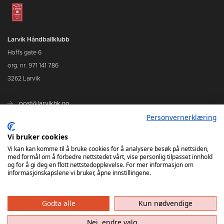
Larvik Håndballklubb
Hoffs gate 6
org. nr. 971 141 786
3262 Larvik
post@larvikhk.no
Personvernerklæring
larvikhk.no
Vi bruker cookies
Vi kan kan komme til å bruke cookies for å analysere besøk på nettsiden,
med formål om å forbedre nettstedet vårt, vise personlig tilpasset innhold
og for å gi deg en flott nettstedopplevelse. For mer informasjon om
informasjonskapslene vi bruker, åpne innstillingene.
Godta alle
Kun nødvendige
Nei, endre valg