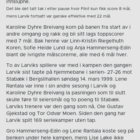
innslupne.
Det ble det tatt tak i etter pause hvor Flint kun fikk score 8 mål,
mens Larvik fortsatt var ganske effektive med 22 mål.
Karoline Dyhre Breivang kom på banen fra start av i
andre omgang og rakk og bli sitt lags toppscorer
med 7 mål. Bak henne var Linn-Kristin Riegelhuth
Koren, Sofie Heide Lund og Anja Hammerseng-Edin
blant de ivrigste målscorerne, alle med 6 mål hver.
To av Larviks spillere var med i kampen den gangen
Larvik sist tapte på hjemmebane i serien- 27-26 mot
Stabæk i Bergslihallen søndag 14. mars 1999. Lene
Rantala var inne i sin andre sesong i Larvik og
Karoline Dyhre Breivang la pasningen som til slutt
skulle føre til seiersmål og to poeng til Stabæk.
Larviks trenere var den gang som nå, Ole Gustav
Gjekstad og Tor Odvar Moen. Siden den gang har
Larvik spilt 169 seriekamper uten tap.
Gro Hammerseng-Edin og Lene Rantala koste seg på
benken under hele kampen, mens Lise Løke ikke