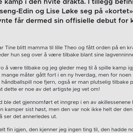
te kamp i den hvite drakta. I tillegg bef
eng-Edin og Lise Løke seg på «kortet» 
nte får dermed sin offisielle debut for
 Tine blitt mamma til lille Theo og fått orden på en k
eder hun seg over å være tilbake blant sine lagvenninne
o å være tilbake og jeg gleder meg til å spille kamp igj
å mange måter gått fort i en ny hverdag, men for noen
 håndballspill noe fjern, også er man plutselig tilbak
t dette er noe av det artigste jeg vet om!
id ble det gjennomført et inngrep i en av akillessenene
en kamper sist høst, men den var nok ikke helt der den
å ser det annerledes ut.
elt fin igjen, den kjenner jeg ingen ting til, den hadde