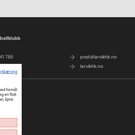
ballklubb
141 786
post@larvikhk.no
larvikhk.no
rklæring
 med formål
eg en flott
er, åpne