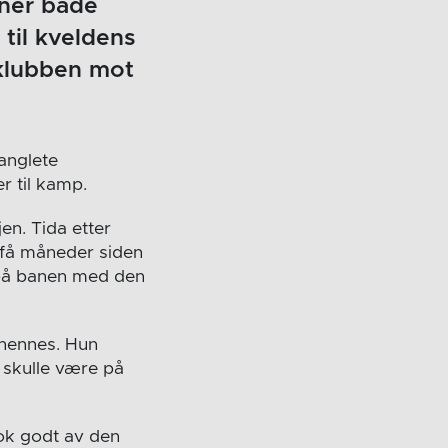
inner både
til kveldens
 klubben mot
ranglete
r til kamp.
en. Tida etter
 få måneder siden
e på banen med den
 hennes. Hun
 skulle være på
 nok godt av den