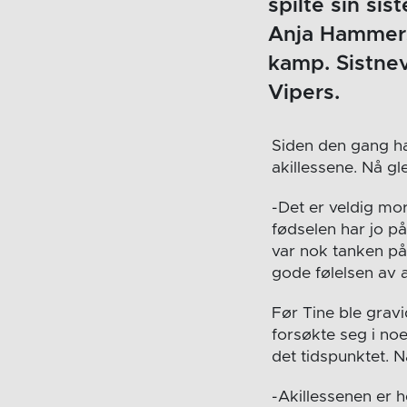
spilte sin sis
Anja Hammers
kamp. Sistnev
Vipers.
Siden den gang har
akillessene. Nå gl
-Det er veldig mor
fødselen har jo p
var nok tanken på
gode følelsen av a
Før Tine ble grav
forsøkte seg i no
det tidspunktet. N
-Akillessenen er h