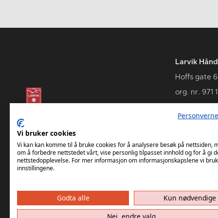
Larvik Hånd
Hoffs gate 6
org. nr. 971 
3262 Larvik
Personverne
Vi bruker cookies
Vi kan kan komme til å bruke cookies for å analysere besøk på nettsiden,
om å forbedre nettstedet vårt, vise personlig tilpasset innhold og for å gi d
nettstedopplevelse. For mer informasjon om informasjonskapslene vi bruk
innstillingene.
Godta alle
Kun nødvendige
Nei, endre valg