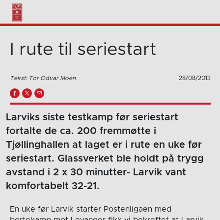
I rute til seriestart
Tekst: Tor Odvar Moen
28/08/2013
Larviks siste testkamp før seriestart
fortalte de ca. 200 fremmøtte i
Tjøllinghallen at laget er i rute en uke før
seriestart. Glassverket ble holdt på trygg
avstand i 2 x 30 minutter- Larvik vant
komfortabelt 32-21.
En uke før Larvik starter Postenligaen med
bortekamp mot Levanger fikk vi bekreftet at Larvik