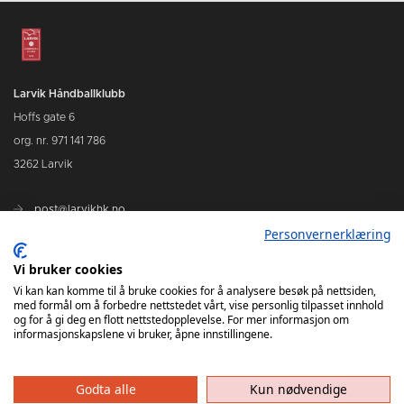
Larvik Håndballklubb
Hoffs gate 6
org. nr. 971 141 786
3262 Larvik
post@larvikhk.no
Personvernerklæring
larvikhk.no
Vi bruker cookies
Vi kan kan komme til å bruke cookies for å analysere besøk på nettsiden,
med formål om å forbedre nettstedet vårt, vise personlig tilpasset innhold
og for å gi deg en flott nettstedopplevelse. For mer informasjon om
informasjonskapslene vi bruker, åpne innstillingene.
Godta alle
Kun nødvendige