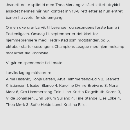
Jeanett delte spilletid med Thea Mørk og vi så et lettet utrykk i
ansiktet hennes når hun kontret inn 13-8 rett etter at hun entret
banen halvveis i første omgang.
Om en uke drar Larvik til Levanger og sesongens første kamp i
Postenligaen. Onsdag 11. september er det klart for
hjemmepremiere med Fredrikstad som motstander, og 5.
oktober starter sesongens Champions League med hjemmekamp
mot kroatiske Podravka.
Vi går en spennende tid i møte!
Larviks lag og målscorere:
Alma Hasanic, Tonje Larsen, Anja Hammerseng-Edin 2, Jeanett
Kristiansen 1, Isabel Blanco 4, Karoline Dyhre Breivang 3, Nora
Mørk 6, Gro Hammerseng-Edin, Linn-Kristin Riegelhuth Koren 3,
Vilde Johansen, Linn Jørum Sulland 4, Tine Stange, Lise Løke 4,
Thea Mørk 3, Sofie Heide Lund, Kristina Bille.