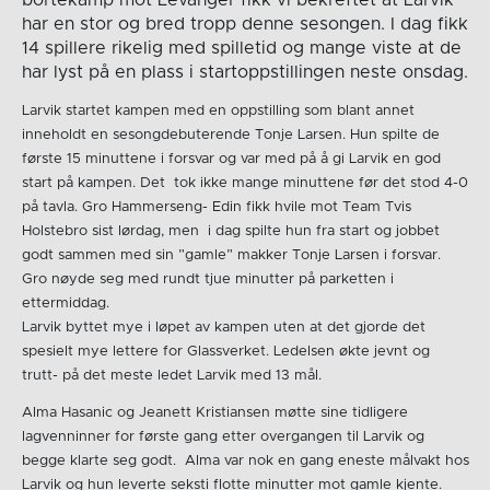
har en stor og bred tropp denne sesongen. I dag fikk
14 spillere rikelig med spilletid og mange viste at de
har lyst på en plass i startoppstillingen neste onsdag.
Larvik startet kampen med en oppstilling som blant annet
inneholdt en sesongdebuterende Tonje Larsen. Hun spilte de
første 15 minuttene i forsvar og var med på å gi Larvik en god
start på kampen. Det tok ikke mange minuttene før det stod 4-0
på tavla. Gro Hammerseng- Edin fikk hvile mot Team Tvis
Holstebro sist lørdag, men i dag spilte hun fra start og jobbet
godt sammen med sin ”gamle” makker Tonje Larsen i forsvar.
Gro nøyde seg med rundt tjue minutter på parketten i
ettermiddag.
Larvik byttet mye i løpet av kampen uten at det gjorde det
spesielt mye lettere for Glassverket. Ledelsen økte jevnt og
trutt- på det meste ledet Larvik med 13 mål.
Alma Hasanic og Jeanett Kristiansen møtte sine tidligere
lagvenninner for første gang etter overgangen til Larvik og
begge klarte seg godt. Alma var nok en gang eneste målvakt hos
Larvik og hun leverte seksti flotte minutter mot gamle kjente.