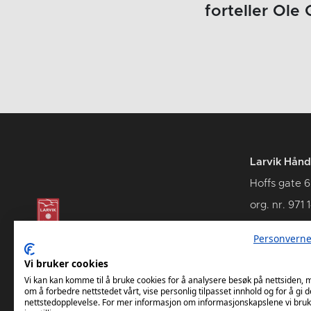
forteller Ole
Larvik Hånd
Hoffs gate 6
org. nr. 971 
3262 Larvik
Personverne
Vi bruker cookies
Vi kan kan komme til å bruke cookies for å analysere besøk på nettsiden,
om å forbedre nettstedet vårt, vise personlig tilpasset innhold og for å gi d
nettstedopplevelse. For mer informasjon om informasjonskapslene vi bruk