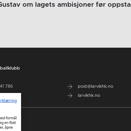
 Gustav om lagets ambisjoner før oppsta
ballklubb
141 786
post@larvikhk.no
larvikhk.no
rklæring
 med formål
eg en flott
er, åpne