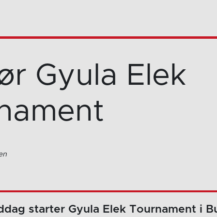
ør Gyula Elek
nament
en
ddag starter Gyula Elek Tournament i B