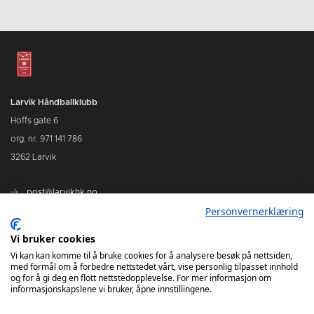
Larvik Håndballklubb
Hoffs gate 6
org. nr. 971 141 786
3262 Larvik
post@larvikhk.no
Personvernerklæring
larvikhk.no
Vi bruker cookies
Vi kan kan komme til å bruke cookies for å analysere besøk på nettsiden,
med formål om å forbedre nettstedet vårt, vise personlig tilpasset innhold
og for å gi deg en flott nettstedopplevelse. For mer informasjon om
informasjonskapslene vi bruker, åpne innstillingene.