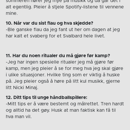
sommeren hører jeg mye på musikk og da går det i
alt egentlig. Pleier å stjele Spotify-listene til vennene
mine.
10. Når var du sist flau og hva skjedde?
-Ble ganske flau da jeg fant ut her om dagen at jeg
har kalt et svaberg for et Svalbard hele livet.
11. Har du noen ritualer du må gjøre før kamp?
-Jeg har ingen spesielle ritualer jeg må gjøre før
kamp, men jeg pleier å se for meg hva jeg skal gjøre
i ulike situasjoner. Hvilke ting som er viktig å huske
på. Jeg pleier også å høre på litt kul musikk, gjerne
litt Nicki Minaj.
12. Ditt tips til unge håndballspillere:
-Mitt tips er å være bestemt og målrettet. Tren hardt
og alltid ha det gøy. Husk at man faktisk kan få til
hva man vil.