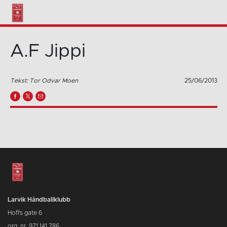
A.F Jippi
Tekst: Tor Odvar Moen
25/06/2013
Larvik Håndballklubb
Hoffs gate 6
org. nr. 971 141 786