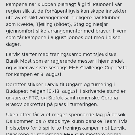
kampene har klubben planlagt å gi til klubber i vår
region slik at de forhåpentligvis kan skape inntekter
ute av et slikt arrangement. Tidligere har klubber
som Kvelde, Tjølling (bildet), Stag og Nesjar
gjennomført slike arrangementer med bravur. Hvem
som får kampene i august jobbes det med i disse
dager.
Larvik starter med treningskamp mot tsjekkiske
Banik Most som er regjerende mester i hjemlandet
og vinner av siste sesongs EHF Challenge Cup. Dato
for kampen er 8. august.
Deretter stikker Larvik til Ungarn og turnering i
Budapest helgen 16.-18. august. I skrivende stund er
ungarske FTC, og Siófok samt rumenske Corona
Brasov bekreftet på plass i turneringen.
Uken etter får vi et meget spennende lag på besøk.
Da kommer Ida Alstads nye klubb danske Team Tvis
Holstebro for å spille to treningskamper mot Larvik.
Danskene er regjerende EHF Cup-mestere og ble