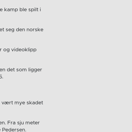
e kamp ble spilt i
ret seg den norske
er og videoklipp
en det som ligger
5.
 ha vært mye skadet
en. Fra sju meter
e Pedersen.