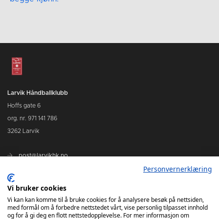
Larvik Håndballklubb
Hoffs gate 6
org. nr. 971 141 786
3262 Larvik
post@larvikhk.no
Personvernerklæring
larvikhk.no
Vi bruker cookies
Vi kan kan komme til å bruke cookies for å analysere besøk på nettsiden,
med formål om å forbedre nettstedet vårt, vise personlig tilpasset innhold
og for å gi deg en flott nettstedopplevelse. For mer informasjon om