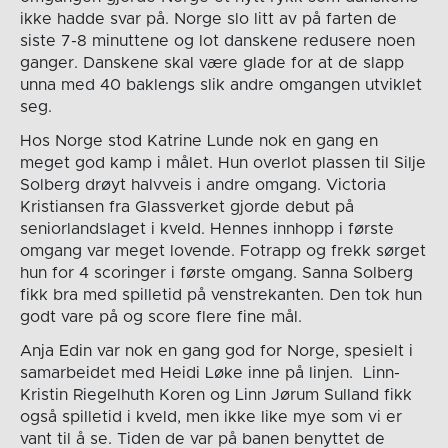
ikke hadde svar på. Norge slo litt av på farten de
siste 7-8 minuttene og lot danskene redusere noen
ganger. Danskene skal være glade for at de slapp
unna med 40 baklengs slik andre omgangen utviklet
seg.
Hos Norge stod Katrine Lunde nok en gang en
meget god kamp i målet. Hun overlot plassen til Silje
Solberg drøyt halvveis i andre omgang. Victoria
Kristiansen fra Glassverket gjorde debut på
seniorlandslaget i kveld. Hennes innhopp i første
omgang var meget lovende. Fotrapp og frekk sørget
hun for 4 scoringer i første omgang. Sanna Solberg
fikk bra med spilletid på venstrekanten. Den tok hun
godt vare på og score flere fine mål.
Anja Edin var nok en gang god for Norge, spesielt i
samarbeidet med Heidi Løke inne på linjen. Linn-
Kristin Riegelhuth Koren og Linn Jørum Sulland fikk
også spilletid i kveld, men ikke like mye som vi er
vant til å se. Tiden de var på banen benyttet de