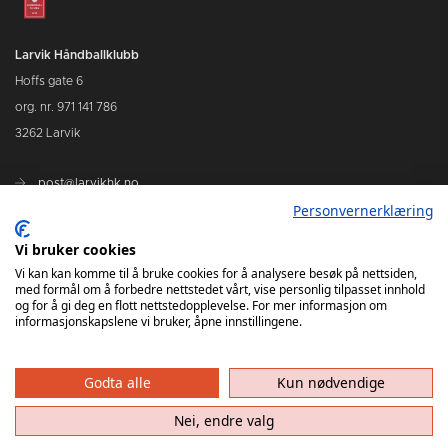
Larvik Håndballklubb
Hoffs gate 6
org. nr. 971 141 786
3262 Larvik
post@larvikhk.no
Personvernerklæring
larvikhk.no
Vi bruker cookies
Vi kan kan komme til å bruke cookies for å analysere besøk på nettsiden,
med formål om å forbedre nettstedet vårt, vise personlig tilpasset innhold
og for å gi deg en flott nettstedopplevelse. For mer informasjon om
informasjonskapslene vi bruker, åpne innstillingene.
Godta alle
Kun nødvendige
Nei, endre valg