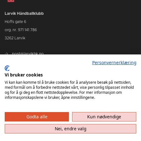
Larvik Håndballklubb
Hoffs gate 6
org. nr. 971 141 786
3262 Larvik
post@larvikhk.no
Personvernerklæring
larvikhk.no
Vi bruker cookies
Vi kan kan komme til å bruke cookies for å analysere besøk på nettsiden,
med formål om å forbedre nettstedet vårt, vise personlig tilpasset innhold
og for å gi deg en flott nettstedopplevelse. For mer informasjon om
informasjonskapslene vi bruker, åpne innstillingene.
Godta alle
Kun nødvendige
Nei, endre valg