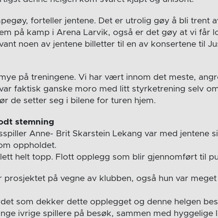
pegøy, forteller jentene. Det er utrolig gøy å bli trent 
 dem på kamp i Arena Larvik, også er det gøy at vi får lov
ant noen av jentene billetter til en av konsertene til Ju
 mye på treningene. Vi har vært innom det meste, angre
t var faktisk ganske moro med litt styrketrening selv om 
ør de setter seg i bilene for turen hjem.
odt stemning
sspiller Anne- Brit Skarstein Lekang var med jentene sin
d om oppholdet.
slett helt topp. Flott opplegg som blir gjennomført til p
r prosjektet på vegne av klubben, også hun var mege
ordet som dekker dette opplegget og denne helgen best
mange ivrige spillere på besøk, sammen med hyggelige le