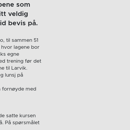
mpene som
itt veldig
id bevis på.
, til sammen 51
F, hvor lagene bor
iks egne
ed trening før det
 til Larvik.
g lunsj på
så fornøyde med
 de satte kursen
å. På spørsmålet