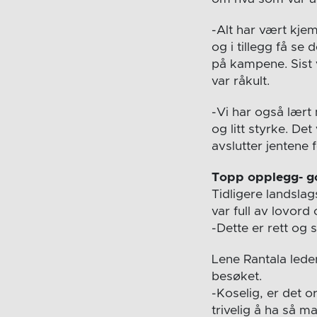
-Alt har vært kjem
og i tillegg få se
på kampene. Sist v
var råkult.
-Vi har også lært
og litt styrke. De
avslutter jentene f
Topp opplegg- g
Tidligere landslag
var full av lovor
-Dette er rett og 
Lene Rantala lede
besøket.
-Koselig, er det 
trivelig å ha så 