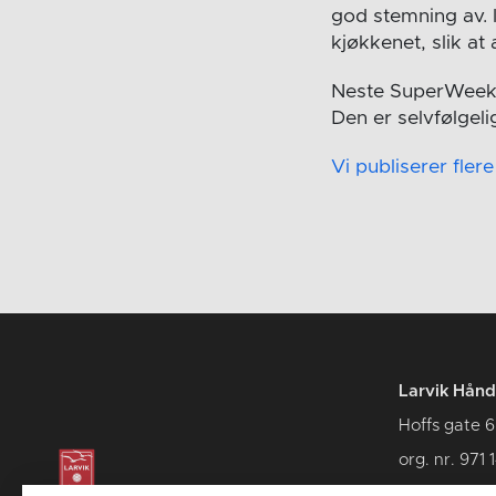
god stemning av. I
kjøkkenet, slik at 
Neste SuperWeeke
Den er selvfølgeli
Vi publiserer fler
Larvik Hånd
Hoffs gate 6
org. nr. 971 
3262 Larvik