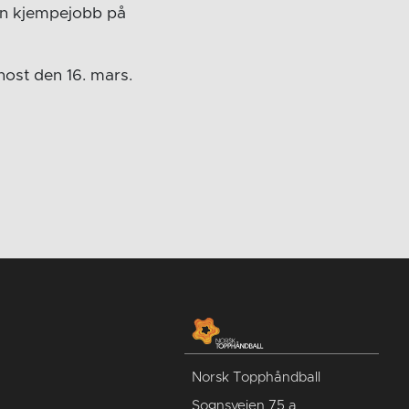
 en kjempejobb på
ost den 16. mars.
Norsk Topphåndball
Sognsveien 75 a