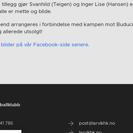
 tillegg gjør Svanhild (Teigen) og Inger Lise (Hansen)
alle er mette og blide.
nd arrangeres i forbindelse med kampen mot Buducn
g allerede utsolgt!
e bilder på vår Facebook-side senere.
ballklubb
141 786
post@larvikhk.no
larvikhk.no