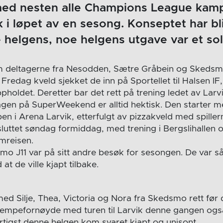
med nesten alle Champions League ka
ik i løpet av en sesong. Konseptet har bl
helgens, noe helgens utgave var et sol
 deltagerne fra Nesodden, Sætre Gråbein og Skedsmo
. Fredag kveld sjekket de inn på Sportellet til Halsen I
pholdet. Deretter bar det rett på trening ledet av Larv
dagen på SuperWeekend er alltid hektisk. Den starter m
pen i Arena Larvik, etterfulgt av pizzakveld med spillerne
luttet søndag formiddag, med trening i Bergslihallen o
emreisen.
mo J11 var på sitt andre besøk for sesongen. De var 
 at de ville kjapt tilbake.
med Silje, Thea, Victoria og Nora fra Skedsmo rett før
jempefornøyde med turen til Larvik denne gangen ogs
tigst denne helgen kom svaret kjapt og unisont.