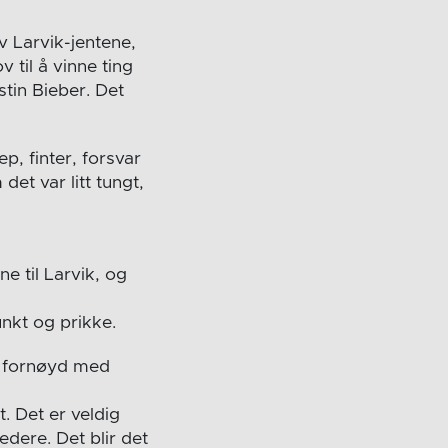
av Larvik-jentene,
 til å vinne ting
stin Bieber. Det
p, finter, forsvar
det var litt tungt,
e til Larvik, og
unkt og prikke.
t fornøyd med
. Det er veldig
dere. Det blir det