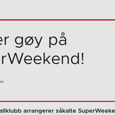
er gøy på
rWeekend!
en
allklubb arrangerer såkalte SuperWeeke