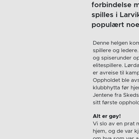
forbindelse 
spilles i Larv
populært noe 
Denne helgen kom
spillere og ledere
og spiserunder op
elitespillere. Lør
er avreise til kam
Oppholdet ble avs
klubbhytta før hj
Jentene fra Skeds
sitt første opphold
Alt er gøy!
Vi slo av en prat 
hjem, og de var k
om hva som var ar