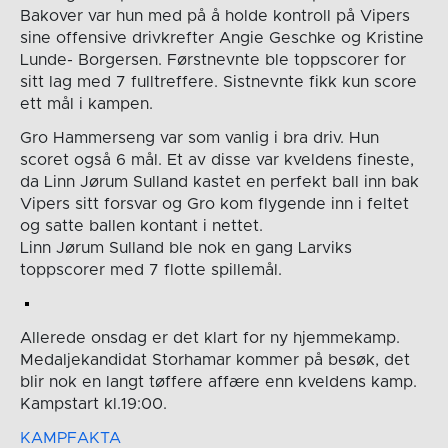
Bakover var hun med på å holde kontroll på Vipers
sine offensive drivkrefter Angie Geschke og Kristine
Lunde- Borgersen. Førstnevnte ble toppscorer for
sitt lag med 7 fulltreffere. Sistnevnte fikk kun score
ett mål i kampen.
Gro Hammerseng var som vanlig i bra driv. Hun
scoret også 6 mål. Et av disse var kveldens fineste,
da Linn Jørum Sulland kastet en perfekt ball inn bak
Vipers sitt forsvar og Gro kom flygende inn i feltet
og satte ballen kontant i nettet.
Linn Jørum Sulland ble nok en gang Larviks
toppscorer med 7 flotte spillemål.
Allerede onsdag er det klart for ny hjemmekamp.
Medaljekandidat Storhamar kommer på besøk, det
blir nok en langt tøffere affære enn kveldens kamp.
Kampstart kl.19:00.
KAMPFAKTA