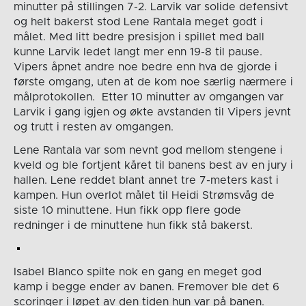
minutter på stillingen 7-2. Larvik var solide defensivt
og helt bakerst stod Lene Rantala meget godt i
målet. Med litt bedre presisjon i spillet med ball
kunne Larvik ledet langt mer enn 19-8 til pause.
Vipers åpnet andre noe bedre enn hva de gjorde i
første omgang, uten at de kom noe særlig nærmere i
målprotokollen. Etter 10 minutter av omgangen var
Larvik i gang igjen og økte avstanden til Vipers jevnt
og trutt i resten av omgangen.
Lene Rantala var som nevnt god mellom stengene i
kveld og ble fortjent kåret til banens best av en jury i
hallen. Lene reddet blant annet tre 7-meters kast i
kampen. Hun overlot målet til Heidi Strømsvåg de
siste 10 minuttene. Hun fikk opp flere gode
redninger i de minuttene hun fikk stå bakerst.
Isabel Blanco spilte nok en gang en meget god
kamp i begge ender av banen. Fremover ble det 6
scoringer i løpet av den tiden hun var på banen.