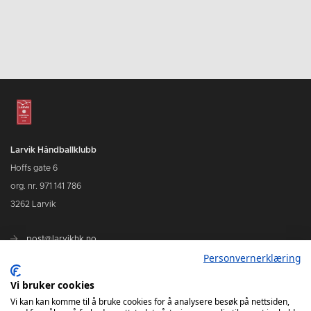
Larvik Håndballklubb
Hoffs gate 6
org. nr. 971 141 786
3262 Larvik
post@larvikhk.no
Personvernerklæring
larvikhk.no
Vi bruker cookies
Vi kan kan komme til å bruke cookies for å analysere besøk på nettsiden,