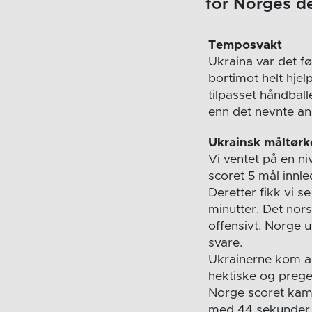
for Norges de
Temposvakt
Ukraina var det f
bortimot helt hjel
tilpasset håndball
enn det nevnte ang
Ukrainsk måltørk
Vi ventet på en ni
scoret 5 mål innl
Deretter fikk vi s
minutter. Det nor
offensivt. Norge u
svare.
Ukrainerne kom alli
hektiske og preget
Norge scoret kampe
med 44 sekunder i