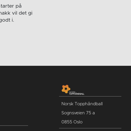
tarter på
akk vil det gi
odt i.
Norsk Topphåndball
Sognsveien 75 a
0855 Oslo