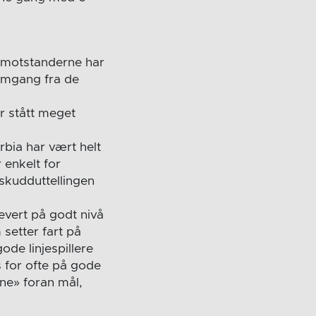
v motstanderne har
 omgang fra de
ar stått meget
erbia har vært helt
 enkelt for
 skudduttellingen
evert på godt nivå
 setter fart på
gode linjespillere
 for ofte på gode
ne» foran mål,