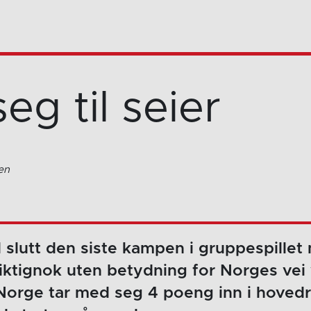
seg til seier
en
l slutt den siste kampen i gruppespillet
ktignok uten betydning for Norges vei 
 Norge tar med seg 4 poeng inn i hove