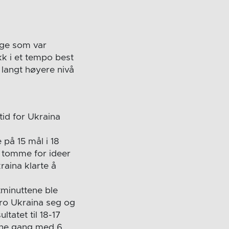
rge som var
kk i et tempo best
t langt høyere nivå
tid for Ukraina
 på 15 mål i 18
t tomme for ideer
raina klarte å
ttminuttene ble
dro Ukraina seg og
tatet til 18-17
enne gang med 6