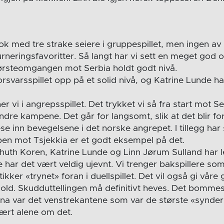
nok med tre strake seiere i gruppespillet, men ingen a
rneringsfavoritter. Så langt har vi sett en meget god
ørsteomgangen mot Serbia holdt godt nivå.
orsvarsspillet opp på et solid nivå, og Katrine Lunde h
er vi i angrepsspillet. Det trykket vi så fra start mot S
dre kampene. Det går for langsomt, slik at det blir for
e inn bevegelsene i det norske angrepet. I tillegg har
pen mot Tsjekkia er et godt eksempel på det.
lhuth Koren, Katrine Lunde og Linn Jørum Sulland har l
e har det vært veldig ujevnt. Vi trenger bakspillere som
ikker «trynet» foran i duellspillet. Det vil også gi våre 
old. Skudduttellingen må definitivt heves. Det bommes
ina var det venstrekantene som var de største «synder
ært alene om det.