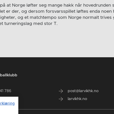
ro på at Norge løfter seg mange hakk når hovedrunden s
t er der, og dersom forsvarsspillet løftes enda noen h
ligheter, og et matchtempo som Norge normalt trives g
et turneringslag med stor T.
ballklubb
141 786
post@larvikhk.no
larvikhk.no
rklæring