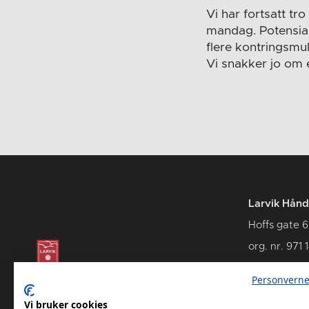
Vi har fortsatt t
mandag. Potensiale
flere kontringsmu
Vi snakker jo om 
Larvik Hånd
Hoffs gate 6
org. nr. 971 
3262 Larvik
Personverne
Vi bruker cookies