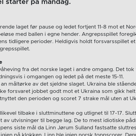
l starter på mandag.
ørende laget før pause og ledet fortjent 11-8 mot et No
peløse med ballen i egne hender. Angrepsspillet foregi
ens tidligere perioder. Heldigvis holdt forsvarsspillet e
repsspillet.
e
våheving fra det norske laget i andre omgang. Det tok 
edningsvis i omgangen og ledet på det meste 15-11.
e an måltørke av det sjeldne slaget. Ukraina ble stående
ske forsvaret jobbet godt mot et Ukraina som gikk hel
tnyttet den perioden og scoret 7 strake mål uten at Uk
kevel tilbake i sluttminuttene og utlignet til 17-17. Slu
 av utvisninger til begge lag. De to mest idiotiske på
ns siste mål da Linn Jørum Sulland fastsatte sluttresul
gjen på klokken. Linn ble igjen norsk toppscorer. D