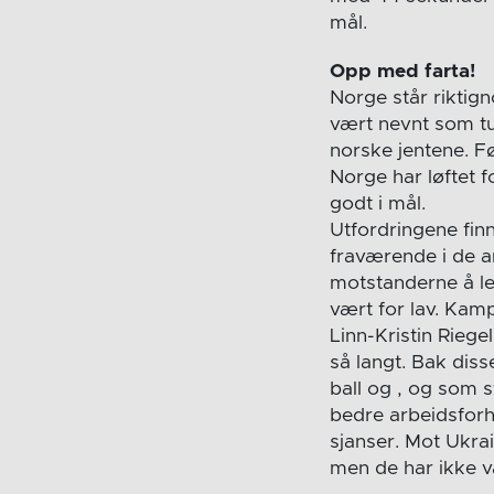
mål.
Opp med farta!
Norge står riktig
vært nevnt som tu
norske jentene. F
Norge har løftet f
godt i mål.
Utfordringene finn
fraværende i de an
motstanderne å les
vært for lav. Kam
Linn-Kristin Riege
så langt. Bak diss
ball og , og som st
bedre arbeidsforh
sjanser. Mot Ukra
men de har ikke v