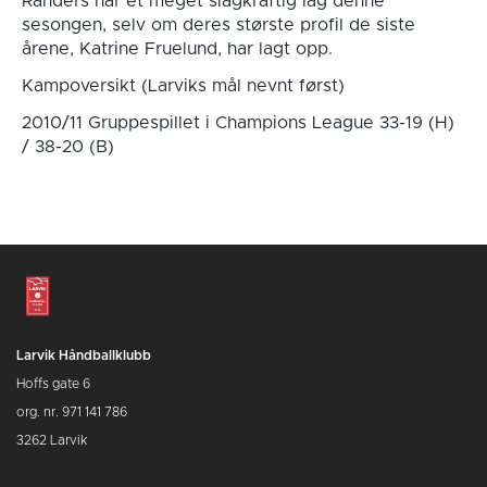
Randers har et meget slagkraftig lag denne
sesongen, selv om deres største profil de siste
årene, Katrine Fruelund, har lagt opp.
Kampoversikt (Larviks mål nevnt først)
2010/11 Gruppespillet i Champions League 33-19 (H)
/ 38-20 (B)
Larvik Håndballklubb
Hoffs gate 6
org. nr. 971 141 786
3262 Larvik