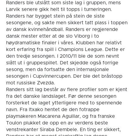
Randers ble utslått som siste lag i gruppen, mens
Larvik senere gikk helt til topps i turneringen.
Randers har bygget stein på stein de siste
sesongene, og sakte men sikkert tatt plass i toppen
av dansk kvinnehåndball. Randers er regjerende
dansk mester etter at de slo Viborg i to
høydramatiske finaler i våres. Klubben har relativt
kort erfaring fra spill i Champions League. Dette er
den tredje sesongen. I 2010/11 ble de som nevnt
slått ut i gruppespillet. Det skjedde også forrige
sesong, men da fortsatte den internasjonale
sesongen i Cupvinnercupen. Der ble det bråstopp
mot russiske Zvezda.
Randers sitt lag består av flere profiler som er kjent
fra det danske landslaget. Før denne sesongen
forsterket de laget ytterligere med to spennende
navn. Fra Itxako hentet de den fotrappe
playmakeren Macarena Aguillar, og fra franske
Toulon plukket de opp en av verdens beste
venstrekanter Siraba Dembele. En ting er sikkert,