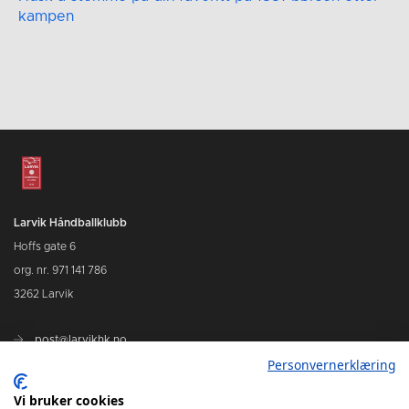
kampen
Larvik Håndballklubb
Hoffs gate 6
org. nr. 971 141 786
3262 Larvik
post@larvikhk.no
Personvernerklæring
larvikhk.no
Vi bruker cookies