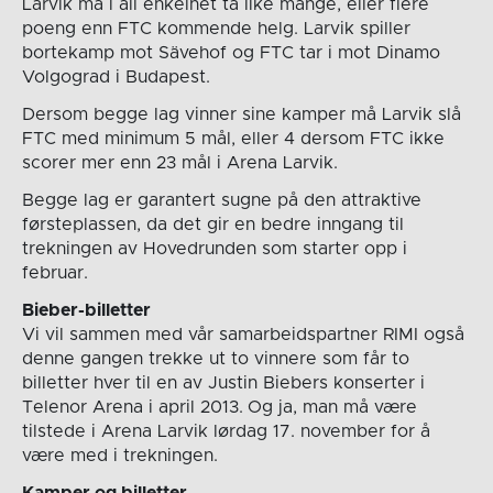
Larvik må i all enkelhet ta like mange, eller flere
poeng enn FTC kommende helg. Larvik spiller
bortekamp mot Sävehof og FTC tar i mot Dinamo
Volgograd i Budapest.
Dersom begge lag vinner sine kamper må Larvik slå
FTC med minimum 5 mål, eller 4 dersom FTC ikke
scorer mer enn 23 mål i Arena Larvik.
Begge lag er garantert sugne på den attraktive
førsteplassen, da det gir en bedre inngang til
trekningen av Hovedrunden som starter opp i
februar.
Bieber-billetter
Vi vil sammen med vår samarbeidspartner RIMI også
denne gangen trekke ut to vinnere som får to
billetter hver til en av Justin Biebers konserter i
Telenor Arena i april 2013.
Og ja, man må være
tilstede i Arena Larvik lørdag 17. november for å
være med i trekningen.
Kamper og billetter