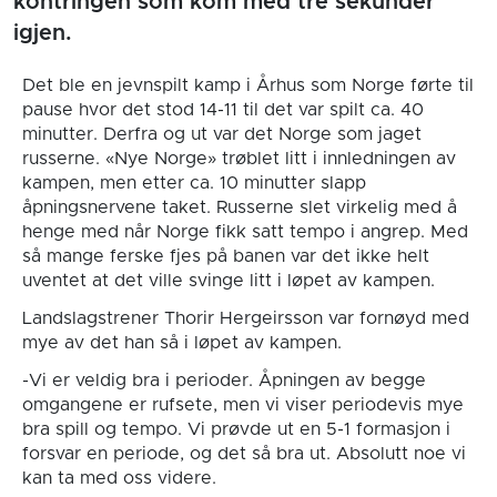
kontringen som kom med tre sekunder
igjen.
Det ble en jevnspilt kamp i Århus som Norge førte til
pause hvor det stod 14-11 til det var spilt ca. 40
minutter. Derfra og ut var det Norge som jaget
russerne. «Nye Norge» trøblet litt i innledningen av
kampen, men etter ca. 10 minutter slapp
åpningsnervene taket. Russerne slet virkelig med å
henge med når Norge fikk satt tempo i angrep. Med
så mange ferske fjes på banen var det ikke helt
uventet at det ville svinge litt i løpet av kampen.
Landslagstrener Thorir Hergeirsson var fornøyd med
mye av det han så i løpet av kampen.
-Vi er veldig bra i perioder. Åpningen av begge
omgangene er rufsete, men vi viser periodevis mye
bra spill og tempo. Vi prøvde ut en 5-1 formasjon i
forsvar en periode, og det så bra ut. Absolutt noe vi
kan ta med oss videre.