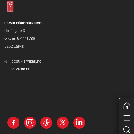
Larvik Håndballklubb
Hoffs gate 6
org. nr. 971 141 786
3262 Larvik
post@larvikhk.no
larvikhk.no