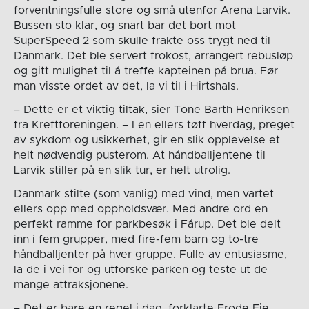
forventningsfulle store og små utenfor Arena Larvik.
Bussen sto klar, og snart bar det bort mot
SuperSpeed 2 som skulle frakte oss trygt ned til
Danmark. Det ble servert frokost, arrangert rebusløp
og gitt mulighet til å treffe kapteinen på brua. Før
man visste ordet av det, la vi til i Hirtshals.
– Dette er et viktig tiltak, sier Tone Barth Henriksen
fra Kreftforeningen. – I en ellers tøff hverdag, preget
av sykdom og usikkerhet, gir en slik opplevelse et
helt nødvendig pusterom. At håndballjentene til
Larvik stiller på en slik tur, er helt utrolig.
Danmark stilte (som vanlig) med vind, men vartet
ellers opp med oppholdsvær. Med andre ord en
perfekt ramme for parkbesøk i Fårup. Det ble delt
inn i fem grupper, med fire-fem barn og to-tre
håndballjenter på hver gruppe. Fulle av entusiasme,
la de i vei for og utforske parken og teste ut de
mange attraksjonene.
– Det er bare en regel i dag, forklarte Frode Eie