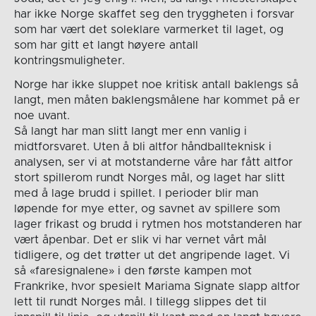
har ikke Norge skaffet seg den tryggheten i forsvar
som har vært det soleklare varmerket til laget, og
som har gitt et langt høyere antall
kontringsmuligheter.
Norge har ikke sluppet noe kritisk antall baklengs så
langt, men måten baklengsmålene har kommet på er
noe uvant.
Så langt har man slitt langt mer enn vanlig i
midtforsvaret. Uten å bli altfor håndballteknisk i
analysen, ser vi at motstanderne våre har fått altfor
stort spillerom rundt Norges mål, og laget har slitt
med å lage brudd i spillet. I perioder blir man
løpende for mye etter, og savnet av spillere som
lager frikast og brudd i rytmen hos motstanderen har
vært åpenbar. Det er slik vi har vernet vårt mål
tidligere, og det trøtter ut det angripende laget. Vi
så «faresignalene» i den første kampen mot
Frankrike, hvor spesielt Mariama Signate slapp altfor
lett til rundt Norges mål. I tillegg slippes det til