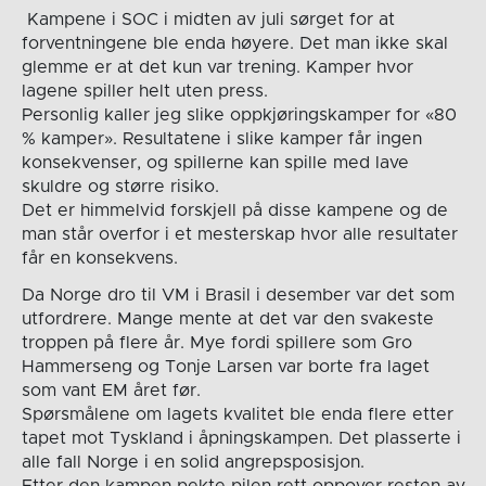
Kampene i SOC i midten av juli sørget for at
forventningene ble enda høyere. Det man ikke skal
glemme er at det kun var trening. Kamper hvor
lagene spiller helt uten press.
Personlig kaller jeg slike oppkjøringskamper for «80
% kamper». Resultatene i slike kamper får ingen
konsekvenser, og spillerne kan spille med lave
skuldre og større risiko.
Det er himmelvid forskjell på disse kampene og de
man står overfor i et mesterskap hvor alle resultater
får en konsekvens.
Da Norge dro til VM i Brasil i desember var det som
utfordrere. Mange mente at det var den svakeste
troppen på flere år. Mye fordi spillere som Gro
Hammerseng og Tonje Larsen var borte fra laget
som vant EM året før.
Spørsmålene om lagets kvalitet ble enda flere etter
tapet mot Tyskland i åpningskampen. Det plasserte i
alle fall Norge i en solid angrepsposisjon.
Etter den kampen pekte pilen rett oppover resten av