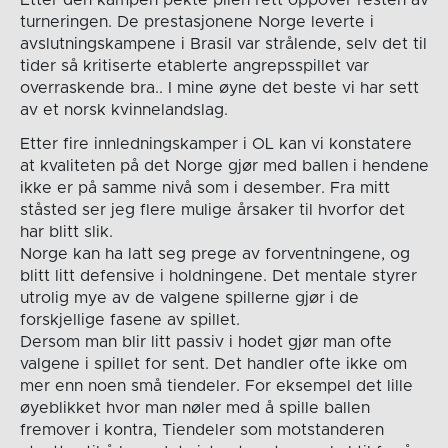
turneringen. De prestasjonene Norge leverte i
avslutningskampene i Brasil var strålende, selv det til
tider så kritiserte etablerte angrepsspillet var
overraskende bra.. I mine øyne det beste vi har sett
av et norsk kvinnelandslag.
Etter fire innledningskamper i OL kan vi konstatere
at kvaliteten på det Norge gjør med ballen i hendene
ikke er på samme nivå som i desember. Fra mitt
ståsted ser jeg flere mulige årsaker til hvorfor det
har blitt slik.
Norge kan ha latt seg prege av forventningene, og
blitt litt defensive i holdningene. Det mentale styrer
utrolig mye av de valgene spillerne gjør i de
forskjellige fasene av spillet.
Dersom man blir litt passiv i hodet gjør man ofte
valgene i spillet for sent. Det handler ofte ikke om
mer enn noen små tiendeler. For eksempel det lille
øyeblikket hvor man nøler med å spille ballen
fremover i kontra, Tiendeler som motstanderen