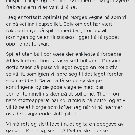
innspill til linje, og utspill til kant med en langt høyere
frekvens enn vi er vant til å se.
Jeg er fortsatt optimist på Norges vegne nå som vi
er på vei inn i cupspillet. Selv om det har vært
fokusert mye på spillet med ball, tror jeg at
løsningen og veien til suksess ligger i å få ryddet
opp i eget forsvar.
Spillet uten ball bør være der enkleste å forbedre.
At kvalitetene finnes har vi sett tidligere. Dersom
dette faller på plass vil laget bygge en kollektiv
selvtillit, som igjen vil spre seg til det laget foretar
seg med ball. Da vill vi få se de sylskarpe
kontringene og de gode valgene med ball.
Jeg er temmelig sikker på at spillerne, Thorir, og
hans støtteapparat har solid fokus på dette, og at vi
vil få se et Norge som løfter seg når vi nå nærmer
oss det avgjørende sluttspillet.
Vi må rett og slett leve i nuet og ta en oppgave av
gangen. Kjedelig, sier du? Det er slik norske