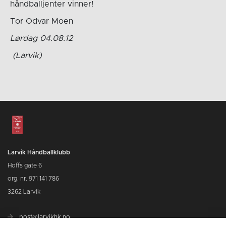
håndballjenter vinner!
Tor Odvar Moen
Lørdag 04.08.12
(Larvik)
Larvik Håndballklubb
Hoffs gate 6
org. nr. 971 141 786
3262 Larvik
post@larvikhk.no