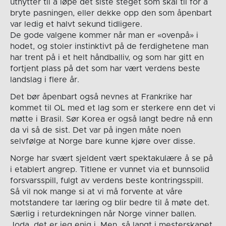
utnytter til å løpe det siste steget som skal til for å
bryte pasningen, eller dekke opp den som åpenbart
var ledig et halvt sekund tidligere.
De gode valgene kommer når man er «ovenpå» i
hodet, og stoler instinktivt på de ferdighetene man
har trent på i et helt håndballiv, og som har gitt en
fortjent plass på det som har vært verdens beste
landslag i flere år.
Det bør åpenbart også nevnes at Frankrike har
kommet til OL med et lag som er sterkere enn det vi
møtte i Brasil. Sør Korea er også langt bedre nå enn
da vi så de sist. Det var på ingen måte noen
selvfølge at Norge bare kunne kjøre over disse.
Norge har svært sjeldent vært spektakulære å se på
i etablert angrep. Titlene er vunnet via et bunnsolid
forsvarsspill, fulgt av verdens beste kontringsspill.
Så vil nok mange si at vi må forvente at våre
motstandere tar læring og blir bedre til å møte det.
Særlig i returdekningen når Norge vinner ballen.
Joda, det er jeg enig i. Men, så langt i mesterskapet