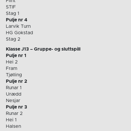
Flint
STIF
Stag 1
Pulje nr 4
Larvik Turn
HG Gokstad
Stag 2
Klasse J13 – Gruppe- og sluttspill
Pulje nr 1
Hei 2
Fram
Tjølling
Pulje nr 2
Runar 1
Urædd
Nesjar
Pulje nr 3
Runar 2
Hei 1
Halsen