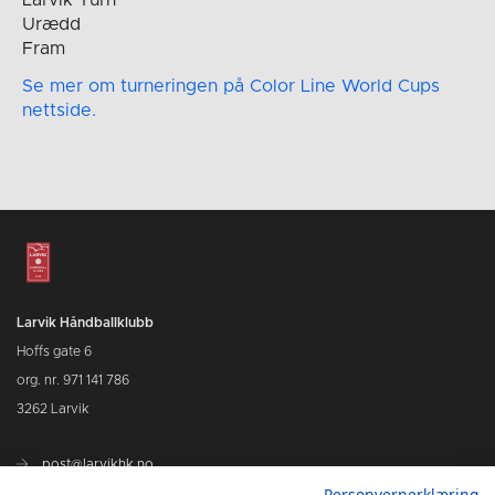
Urædd
Fram
Se mer om turneringen på Color Line World Cups
nettside.
Larvik Håndballklubb
Hoffs gate 6
org. nr. 971 141 786
3262 Larvik
post@larvikhk.no
Personvernerklæring
larvikhk.no