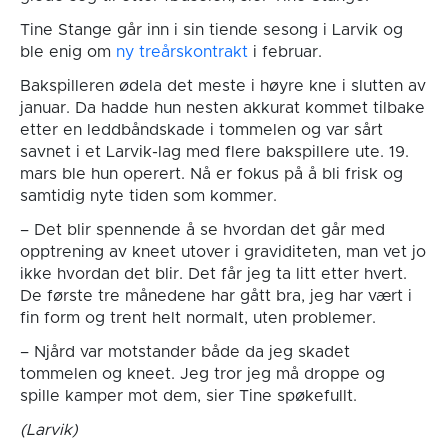
Tine Stange går inn i sin tiende sesong i Larvik og
ble enig om
ny treårskontrakt
i februar.
Bakspilleren ødela det meste i høyre kne i slutten av
januar. Da hadde hun nesten akkurat kommet tilbake
etter en leddbåndskade i tommelen og var sårt
savnet i et Larvik-lag med flere bakspillere ute. 19.
mars ble hun operert. Nå er fokus på å bli frisk og
samtidig nyte tiden som kommer.
– Det blir spennende å se hvordan det går med
opptrening av kneet utover i graviditeten, man vet jo
ikke hvordan det blir. Det får jeg ta litt etter hvert.
De første tre månedene har gått bra, jeg har vært i
fin form og trent helt normalt, uten problemer.
– Njård var motstander både da jeg skadet
tommelen og kneet. Jeg tror jeg må droppe og
spille kamper mot dem, sier Tine spøkefullt.
(Larvik)