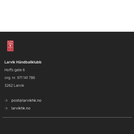
Larvik Håndballklubb
Hoffs gate 6
org. nr. 971 141 786
3262 Larvik
post@larvikhk.no
larvikhk.no