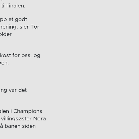
il finalen.
opp et godt
mening, sier Tor
older
 kost for oss, og
oen.
ang var det
alen i Champions
Tvillingsøster Nora
 på banen siden