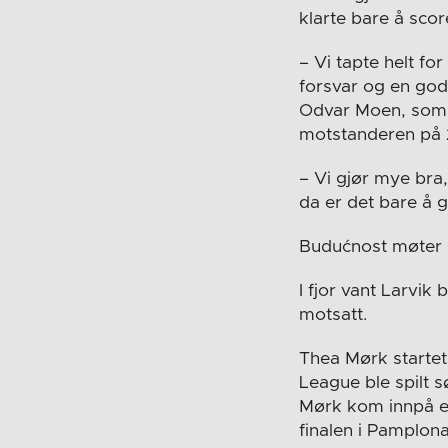
klarte bare å scor
– Vi tapte helt fo
forsvar og en god
Odvar Moen, som v
motstanderen på 
– Vi gjør mye bra,
da er det bare å 
Budućnost møter G
I fjor vant Larvi
motsatt.
Thea Mørk startet
League ble spilt s
Mørk kom innpå ett
finalen i Pamplona