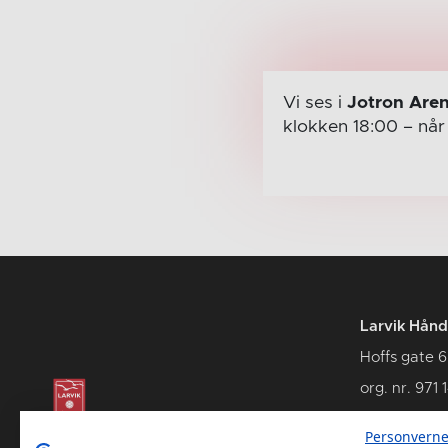
Vi ses i
Jotron Are
klokken 18:00
– nå
Larvik Hånd
Hoffs gate 6
org. nr. 971 
3262 Larvik
Personverne