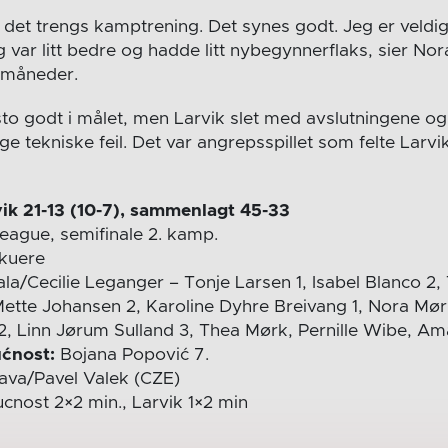
t det trengs kamptrening. Det synes godt. Jeg er veldig
 var litt bedre og hadde litt nybegynnerflaks, sier No
 måneder.
to godt i målet, men Larvik slet med avslutningene og 
 tekniske feil. Det var angrepsspillet som felte Larv
ik 21-13 (10-7), sammenlagt 45-33
ague, semifinale 2. kamp.
skuere
la/Cecilie Leganger – Tonje Larsen 1, Isabel Blanco 2,
Mette Johansen 2, Karoline Dyhre Breivang 1, Nora Mørk
2, Linn Jørum Sulland 3, Thea Mørk, Pernille Wibe, Am
ćnost:
Bojana Popović 7.
ava/Pavel Valek (CZE)
nost 2×2 min., Larvik 1×2 min