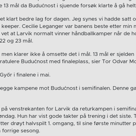
e 13 mål da Budućnost i sjuende forsøk klarte å gå helt t
r et klart bedre lag for dagen. Jeg synes vi hadde satt 
 keeper. Cecilie Leganger var banens beste etter min 
et at Larvik normalt vinner håndballkamper når de h
22 og 23 mål.
 men klarer ikke å omsette det i mål. 13 mål er sjelden
gratulere Budućnost med finaleplass, sier Tor Odvar M
yőr i finalene i mai.
k begge kampene mot Budućnost i semifinalen. Denne g
 på venstrekanten for Larvik da returkampen i semifin
øndag. Hun har vist gode takter på trening i det siste. 
er drøyt halvspilt 1. omgang, til sine første minutter
 forrige sesong.