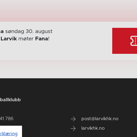
na
søndag 30. august
r
Larvik
møter
Fana
!
ballklubb
141 786
post@larvikhk.no
larvikhk.no
rklæring