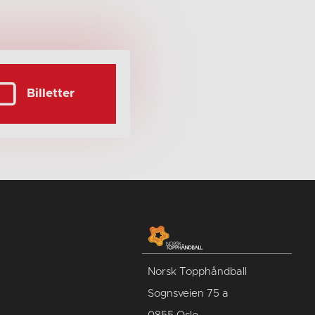
Billetter
Norsk Topphåndball
Sognsveien 75 a