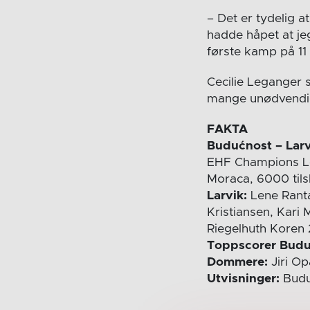
– Det er tydelig a
hadde håpet at jeg
første kamp på 11
Cecilie Leganger s
mange unødvendige
FAKTA
Budućnost – Larv
EHF Champions Le
Moraca, 6000 til
Larvik:
Lene Ranta
Kristiansen, Kari 
Riegelhuth Koren 
Toppscorer Budu
Dommere:
Jiri Op
Utvisninger:
Buduc