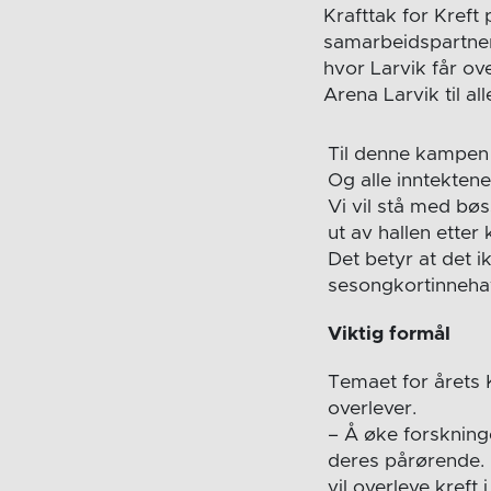
Krafttak for Kreft
samarbeidspartnere
hvor Larvik får ov
Arena Larvik til a
Til denne kampen 
Og alle inntektene
Vi vil stå med bø
ut av hallen ette
Det betyr at det i
sesongkortinnehave
Viktig formål
Temaet for årets 
overlever.
– Å øke forskning
deres pårørende. P
vil overleve kreft