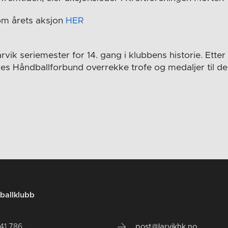
om årets aksjon
HER
rvik seriemester for 14. gang i klubbens historie. Ette
es Håndballforbund overrekke trofe og medaljer til d
ballklubb
141 786
post@larvikhk.no