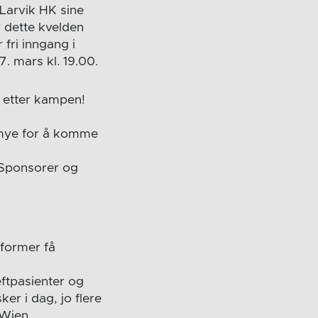
 Larvik HK sine
r dette kvelden
 fri inngang i
. mars kl. 19.00.
 etter kampen!
e mye for å komme
. Sponsorer og
tformer få
eftpasienter og
er i dag, jo flere
 Wien.