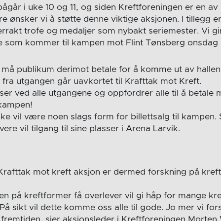
 pågår i uke 10 og 11, og siden Kreftforeningen er en av
 ønsker vi å støtte denne viktige aksjonen. I tillegg e
errakt trofe og medaljer som nybakt seriemester. Vi gir
lle som kommer til kampen mot Flint Tønsberg onsdag 7
må publikum derimot betale for å komme ut av hallen
 fra utgangen går uavkortet til Krafttak mot Kreft.
sser ved alle utgangene og oppfordrer alle til å betal
r kampen!
kke vil være noen slags form for billettsalg til kampen
re vil tilgang til sine plasser i Arena Larvik.
Krafttak mot kreft aksjon er dermed forskning på kref
en på kreftformer få overlever vil gi håp for mange kr
å sikt vil dette komme oss alle til gode. Jo mer vi forsk
 i fremtiden, sier aksjonsleder i Kreftforeningen Morten