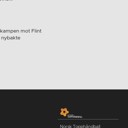
r kampen mot Flint
e nybakte
Norsk Topphåndball