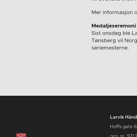
Mer informasjon 
Medaljeseremoni
Sist onsdag ble La
Tønsberg vil Norg
seriemesterne.
Larvik Hånd
Hoffs gate 6
org. nr. 971 