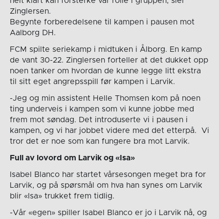
helt klart kan forsterke vår rolle i gruppen, sier
Zinglersen.
Begynte forberedelsene til kampen i pausen mot
Aalborg DH.
FCM spilte seriekamp i midtuken i Ålborg. En kamp
de vant 30-22. Zinglersen forteller at det dukket opp
noen tanker om hvordan de kunne legge litt ekstra
til sitt eget angrepsspill før kampen i Larvik.
-Jeg og min assistent Helle Thomsen kom på noen
ting underveis i kampen som vi kunne jobbe med
frem mot søndag. Det introduserte vi i pausen i
kampen, og vi har jobbet videre med det etterpå. Vi
tror det er noe som kan fungere bra mot Larvik.
Full av lovord om Larvik og «Isa»
Isabel Blanco har startet vårsesongen meget bra for
Larvik, og på spørsmål om hva han synes om Larvik
blir «Isa» trukket frem tidlig.
-Vår «egen» spiller Isabel Blanco er jo i Larvik nå, og