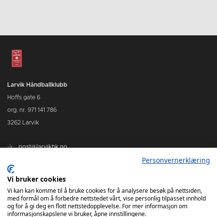
Larvik Håndballklubb
Hoffs gate 6
org. nr. 971 141 786
3262 Larvik
post@larvikhk.no
Personvernerklæring
larvikhk.no
Vi bruker cookies
Vi kan kan komme til å bruke cookies for å analysere besøk på nettsiden,
med formål om å forbedre nettstedet vårt, vise personlig tilpasset innhold
og for å gi deg en flott nettstedopplevelse. For mer informasjon om
informasjonskapslene vi bruker, åpne innstillingene.