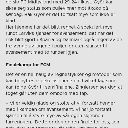
de slo FC Midtjylland med 29-24 i Ikast. Györ kan
sikre seg status som puljevinner mot Itxako på
søndag. Bak Györ er det fortsatt mye som ikke er
klart.
Her hjemme har det blitt regnet å spekulert mye
rundt Larviks sjanser for avansement, det har det
nok blitt gjort i Spania og Danmark også. Ingen av de
tre øvrige av lagene i puljen er uten sjanser til
avansement med to runder igjen.
Finalekamp for FCM
Det er en hel haug av regnestykker og metoder som
kan benyttes i spekulasjonene om hvilket lag som
kan følge Györ til semifinalene. Zinglersen ser dog at
toget går uten dem ombord med tap.
– Vi er veldig glade og stolte at vi fortsatt henger
med i kampen om avansement. Vi har jo fortsatt
sjansen til å styre mye av vår egen skjebne i
turneringen. Dette er dog en ren finale for oss, som