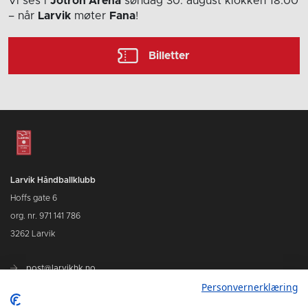
Vi ses i
Jotron Arena
søndag 30. august
klokken 18:00
– når
Larvik
møter
Fana
!
Billetter
Larvik Håndballklubb
Hoffs gate 6
org. nr. 971 141 786
3262 Larvik
post@larvikhk.no
Personvernerklæring
larvikhk.no