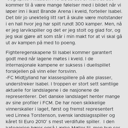
kommer til å være mange følelser med i bildet når vi
løper inn i Ikast Brande Arena i kveld, forteller Isabel.
Det blir jo unektelig litt rart å skulle være motstander
i en hall hvor jeg har spilt rundt 300 kamper. Men, nå
er jeg larvikspiller og det er jeg stolt og glad for, og
jeg skal gjøre alt som står i min makt for at vi skal gå
ut av kampen på med to poeng.
Fighteregenskapene til Isabel kommer garantert
godt med når lagene møtes i kveld. I de
internasjonale kampene er suksess i duellspillet
forskjellen på vinn eller forsvinn.
-FC Midtjylland har klassespillere på alle plasser,
understreker Isabel. I troppen er stort sett samtlige
aktuelle for landslagene i de nasjonene de
representerer. Det danske landslaget henter mange
av sine profiler i FCM. De har noen skikkelige
vinnerskaller i laget, først og fremst representert
ved Linnea Torstenson, svensk landslagsspiller og
kåret til Euro 2010′ s mest verdifulle spiller. I den
kategorien hører også Lærke Møller til, men hun ser