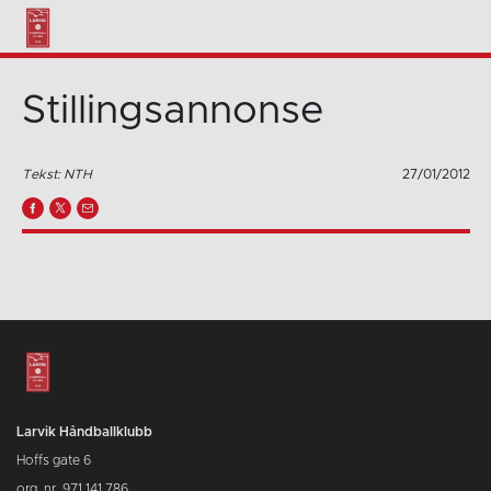
Stillingsannonse
Tekst: NTH
27/01/2012
Larvik Håndballklubb
Hoffs gate 6
org. nr. 971 141 786