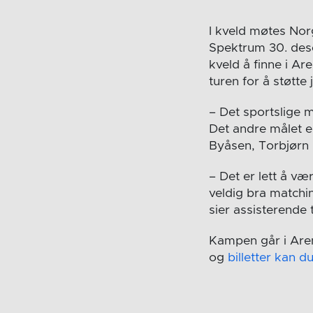
I kveld møtes Norg
Spektrum 30. desem
kveld å finne i Ar
turen for å støtte
– Det sportslige 
Det andre målet er
Byåsen, Torbjørn 
– Det er lett å vær
veldig bra matchin
sier assisterende 
Kampen går i Aren
og
billetter kan d