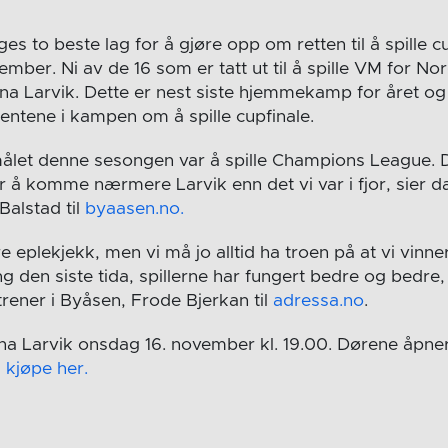
es to beste lag for å gjøre opp om retten til å spille cu
ber. Ni av de 16 som er tatt ut til å spille VM for Norge
ena Larvik. Dette er nest siste hjemmekamp for året og 
 jentene i kampen om å spille cupfinale.
målet denne sesongen var å spille Champions League. De
 å komme nærmere Larvik enn det vi var i fjor, sier da
Balstad til
byaasen.no.
e eplekjekk, men vi må jo alltid ha troen på at vi vinner
g den siste tida, spillerne har fungert bedre og bedre,
trener i Byåsen, Frode Bjerkan til
adressa.no
.
a Larvik onsdag 16. november kl. 19.00. Dørene åpne
u kjøpe her.