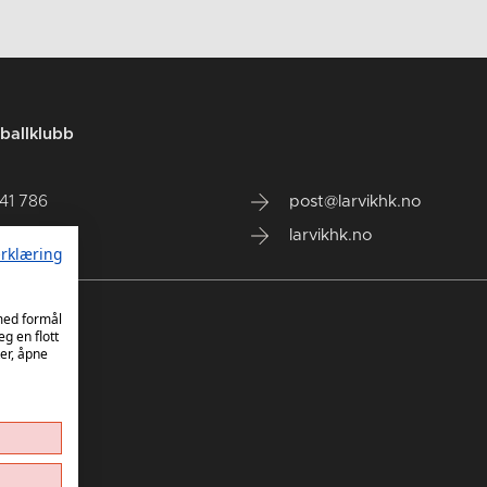
ballklubb
141 786
post@larvikhk.no
larvikhk.no
rklæring
 med formål
eg en flott
er, åpne