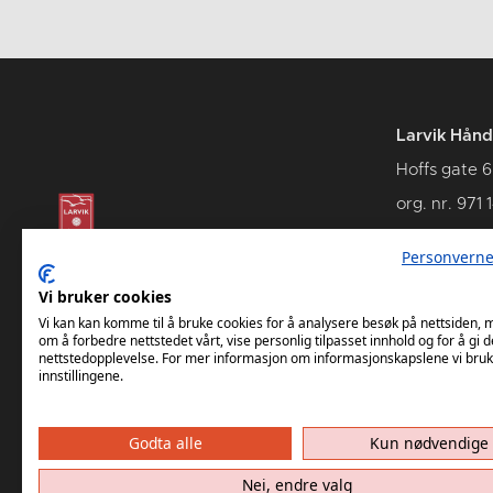
Larvik Hånd
Hoffs gate 6
org. nr. 971 
3262 Larvik
Personverne
Vi bruker cookies
Vi kan kan komme til å bruke cookies for å analysere besøk på nettsiden,
om å forbedre nettstedet vårt, vise personlig tilpasset innhold og for å gi d
nettstedopplevelse. For mer informasjon om informasjonskapslene vi bruk
innstillingene.
Godta alle
Kun nødvendige
Nei, endre valg