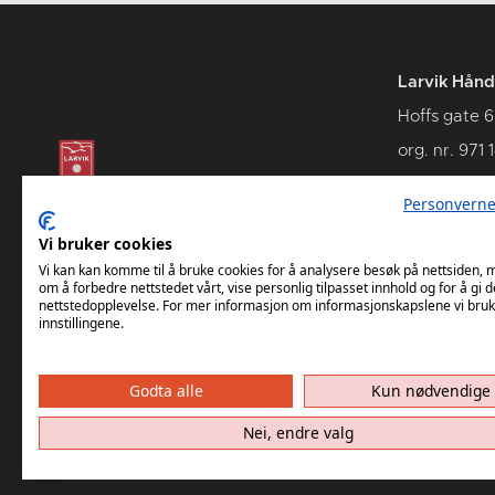
Larvik Hånd
Hoffs gate 6
org. nr. 971 
3262 Larvik
Personverne
Vi bruker cookies
Vi kan kan komme til å bruke cookies for å analysere besøk på nettsiden,
om å forbedre nettstedet vårt, vise personlig tilpasset innhold og for å gi d
nettstedopplevelse. For mer informasjon om informasjonskapslene vi bruk
innstillingene.
Godta alle
Kun nødvendige
Nei, endre valg