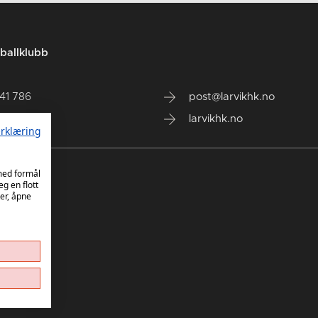
ballklubb
141 786
post@larvikhk.no
larvikhk.no
rklæring
 med formål
eg en flott
er, åpne