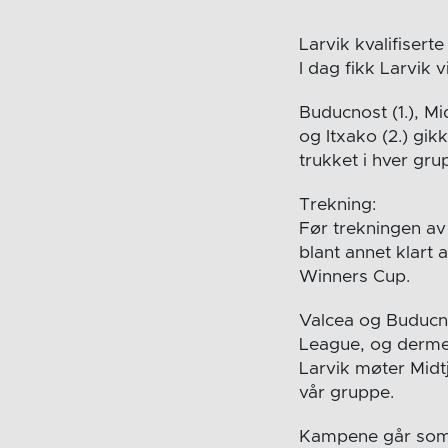
Larvik kvalifiser
I dag fikk Larvik
Buducnost (1.), Mi
og Itxako
(2.)
gikk
trukket i hver gr
Trekning:
Før trekningen av
blant annet klart 
Winners Cup.
Valcea og Buducno
League, og dermed
Larvik møter Midtj
vår gruppe.
Kampene går som 