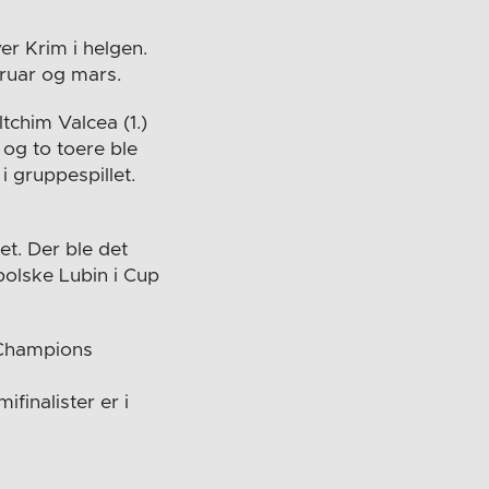
er Krim i helgen.
bruar og mars.
Oltchim Valcea
(1.)
og to toere ble
 gruppespillet.
t. Der ble det
polske Lubin i Cup
 Champions
ifinalister er i