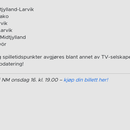
tjylland-Larvik
xako
rvik
Larvik
Midtjylland
yör
 spilletidspunkter avgjøres blant annet av TV-selskap
pdatering!
i NM onsdag 16. kl. 19.00 –
kjøp din billett her!