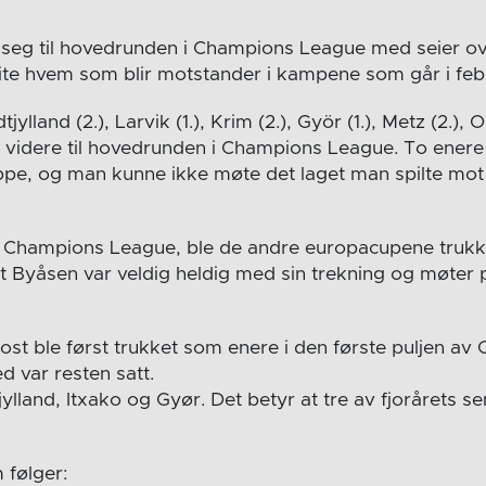
te seg til hovedrunden i Champions League med seier ov
 vite hvem som blir motstander i kampene som går i fe
dtjylland
(2.)
, Larvik
(1.)
, Krim
(2.)
, Györ
(1.)
, Metz
(2.)
, 
 videre til hovedrunden i Champions League. To enere 
uppe, og man kunne ikke møte det laget man spilte mot i
 Champions League, ble de andre europacupene trukke
at Byåsen var veldig heldig med sin trekning og møter 
st ble først trukket som enere i den første puljen av
 var resten satt.
ylland, Itxako og Gyør. Det betyr at tre av fjorårets sem
følger: