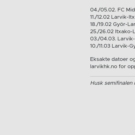
04./05.02. FC Mid
11./12.02 Larvik-It
18./19.02 Györ-La
25./26.02 Itxako-
03./04.03. Larvik-
10./11.03 Larvik-G
Eksakte datoer og
larvikhk.no for op
Husk semifinalen 