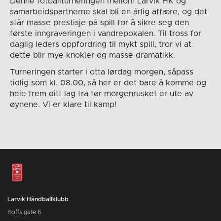
Denne fotballturneringen mellom Larvik HK og
samarbeidspartnerne skal bli en årlig affære, og det
står masse prestisje på spill for å sikre seg den
første inngraveringen i vandrepokalen. Til tross for
daglig leders oppfordring til mykt spill, tror vi at
dette blir mye knokler og masse dramatikk.
Turneringen starter i otta lørdag morgen, såpass
tidlig som kl. 08.00, så her er det bare å komme og
heie frem ditt lag fra før morgenrusket er ute av
øynene. Vi er klare til kamp!
Larvik Håndballklubb
Hoffs gate 6