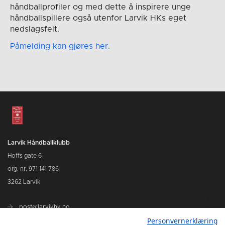
håndballprofiler og med dette å inspirere unge
håndballspillere også utenfor Larvik HKs eget
nedslagsfelt.
Påmelding kan gjøres her.
Larvik Håndballklubb
Hoffs gate 6
org. nr. 971 141 786
3262 Larvik
post@larvikhk.no
Personvernerklæring
larvikhk.no