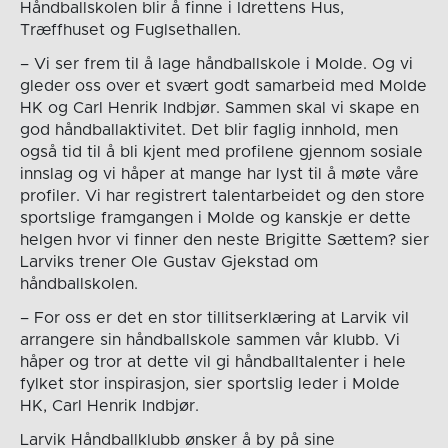
Håndballskolen blir å finne i Idrettens Hus,
Træffhuset og Fuglsethallen.
– Vi ser frem til å lage håndballskole i Molde. Og vi
gleder oss over et svært godt samarbeid med Molde
HK og Carl Henrik Indbjør. Sammen skal vi skape en
god håndballaktivitet. Det blir faglig innhold, men
også tid til å bli kjent med profilene gjennom sosiale
innslag og vi håper at mange har lyst til å møte våre
profiler. Vi har registrert talentarbeidet og den store
sportslige framgangen i Molde og kanskje er dette
helgen hvor vi finner den neste Brigitte Sættem? sier
Larviks trener Ole Gustav Gjekstad om
håndballskolen.
– For oss er det en stor tillitserklæring at Larvik vil
arrangere sin håndballskole sammen vår klubb. Vi
håper og tror at dette vil gi håndballtalenter i hele
fylket stor inspirasjon, sier sportslig leder i Molde
HK, Carl Henrik Indbjør.
Larvik Håndballklubb ønsker å by på sine