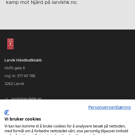
kamp mot Njård på larvikhk.no.
Larvik Håndballklubb
Hoffs gate 6
org. nr. 971 141 786
3262 Larvik
post@larvikhk.no
Personvernerklæring
larvikhk.no
Vi bruker cookies
Vi kan kan komme til å bruke cookies for å analysere besøk på nettsiden,
med formål om å forbedre nettstedet vårt, vise personlig tilpasset innhold