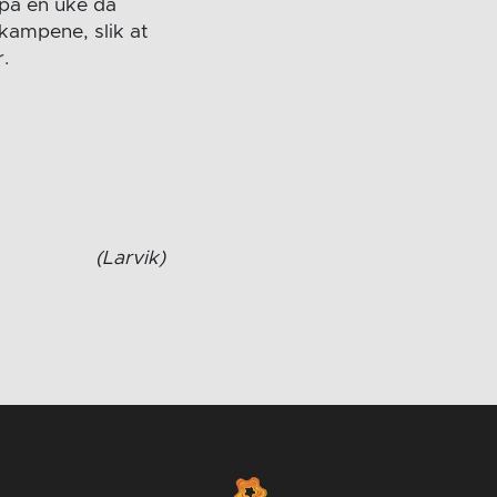
 på en uke da
 kampene, slik at
r.
(Larvik)