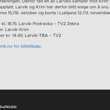
 trekningen. Derfor falt en av Larviks kamper mot Krim
pptatt. Larvik og Krim har derfor blitt enige om å snu
mme 15./16. oktober og borte i Lubljana 12./13. novembe
 kl. 18.15: Larvik-Podravka – TV2 Zebra
r: Larvik-Krim
r kr. 14.45: Larvik-TBA – TV2
hk.no for billettkjøp.
ballklubb